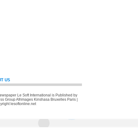
T US
wspaper Le Soft International is Published by
ss Group Afrimages Kinshasa Bruxelles Paris |
right lesoftonline.net