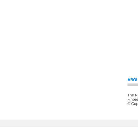
ABOU
The Ne
Finpre
© Copy