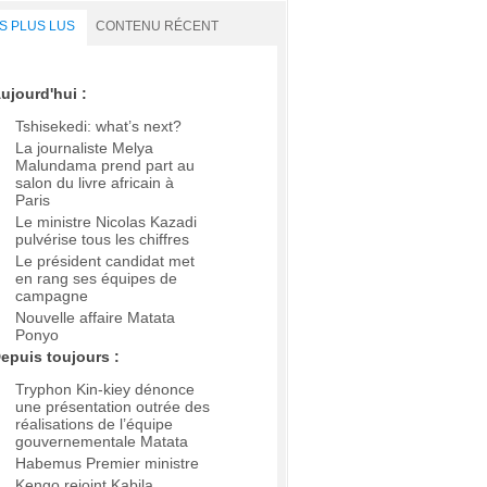
S PLUS LUS
CONTENU RÉCENT
ujourd'hui :
Tshisekedi: what’s next?
La journaliste Melya
Malundama prend part au
salon du livre africain à
Paris
Le ministre Nicolas Kazadi
pulvérise tous les chiffres
Le président candidat met
en rang ses équipes de
campagne
Nouvelle affaire Matata
Ponyo
epuis toujours :
Tryphon Kin-kiey dénonce
une présentation outrée des
réalisations de l’équipe
gouvernementale Matata
Habemus Premier ministre
Kengo rejoint Kabila