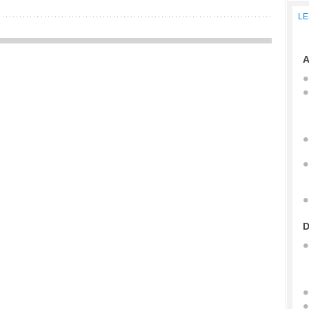
LE
A
D