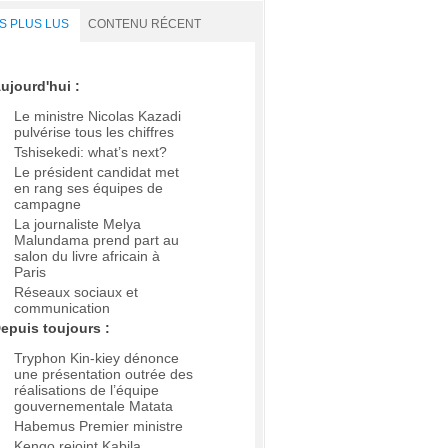
S PLUS LUS
CONTENU RÉCENT
ujourd'hui :
Le ministre Nicolas Kazadi
pulvérise tous les chiffres
Tshisekedi: what’s next?
Le président candidat met
en rang ses équipes de
campagne
La journaliste Melya
Malundama prend part au
salon du livre africain à
Paris
Réseaux sociaux et
communication
epuis toujours :
Tryphon Kin-kiey dénonce
une présentation outrée des
réalisations de l’équipe
gouvernementale Matata
Habemus Premier ministre
Kengo rejoint Kabila