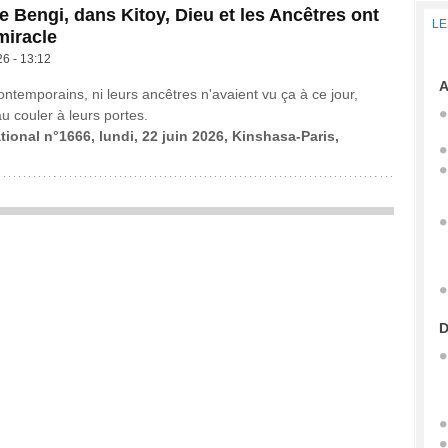
e Bengi, dans Kitoy, Dieu et les Ancêtres ont
LE
miracle
26 - 13:12
A
ontemporains, ni leurs ancêtres n'avaient vu ça à ce jour,
au couler à leurs portes.
tional n°1666, lundi, 22 juin 2026, Kinshasa-Paris,
D