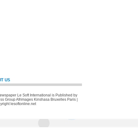
T US
wspaper Le Soft International is Published by
ss Group Afrimages Kinshasa Bruxelles Paris |
right lesoftonline.net