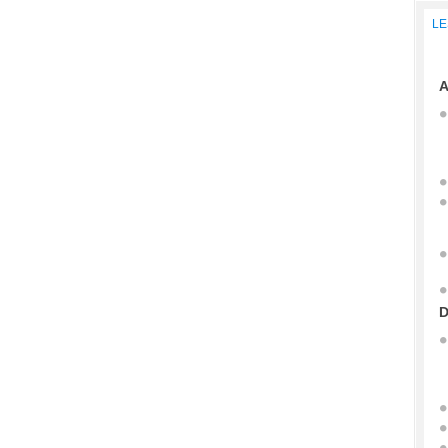
LE
A
D