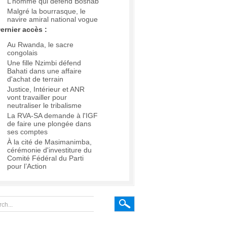
L’homme qui défend Boshab
Malgré la bourrasque, le
navire amiral national vogue
ernier accès :
Au Rwanda, le sacre
congolais
Une fille Nzimbi défend
Bahati dans une affaire
d'achat de terrain
Justice, Intérieur et ANR
vont travailler pour
neutraliser le tribalisme
La RVA-SA demande à l'IGF
de faire une plongée dans
ses comptes
À la cité de Masimanimba,
cérémonie d'investiture du
Comité Fédéral du Parti
pour l’Action