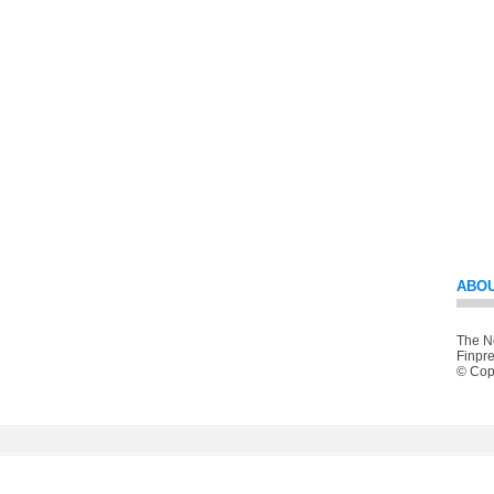
ABOU
The Ne
Finpre
© Copy