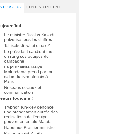
S PLUS LUS
CONTENU RÉCENT
ujourd'hui :
Le ministre Nicolas Kazadi
pulvérise tous les chiffres
Tshisekedi: what’s next?
Le président candidat met
en rang ses équipes de
campagne
La journaliste Melya
Malundama prend part au
salon du livre africain à
Paris
Réseaux sociaux et
communication
epuis toujours :
Tryphon Kin-kiey dénonce
une présentation outrée des
réalisations de l’équipe
gouvernementale Matata
Habemus Premier ministre
Kengo rejoint Kabila