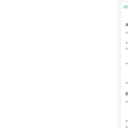
LE
A
D