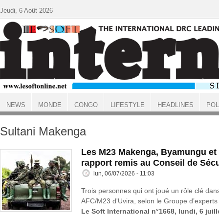
Aller au contenu principal
Jeudi, 6 Août 2026
NEWS
MONDE
CONGO
LIFESTYLE
HEADLINES
POL
ACCUEIL
Sultani Makenga
Les M23 Makenga, Byamungu et 
rapport remis au Conseil de Sécu
lun, 06/07/2026 - 11:03
Trois personnes qui ont joué un rôle clé dans
AFC/M23 d'Uvira, selon le Groupe d’experts 
Le Soft International n°1668, lundi, 6 juil