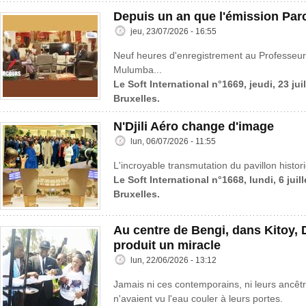
Depuis un an que l'émission Parc
jeu, 23/07/2026 - 16:55
Neuf heures d'enregistrement au Professeur
Mulumba...
Le Soft International n°1669, jeudi, 23 jui
Bruxelles.
N'Djili Aéro change d'image
lun, 06/07/2026 - 11:55
L'incroyable transmutation du pavillon histo
Le Soft International n°1668, lundi, 6 juil
Bruxelles.
Au centre de Bengi, dans Kitoy, 
produit un miracle
lun, 22/06/2026 - 13:12
Jamais ni ces contemporains, ni leurs ancêtr
n'avaient vu l'eau couler à leurs portes.