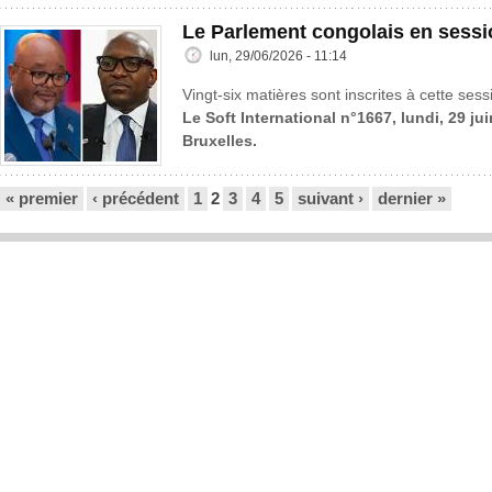
Le Parlement congolais en sessi
lun, 29/06/2026 - 11:14
Vingt-six matières sont inscrites à cette sess
Le Soft International n°1667, lundi, 29 ju
Bruxelles.
Pages
« premier
‹ précédent
1
2
3
4
5
suivant ›
dernier »