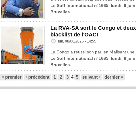
Le Soft International n°1665, lundi, 8 jui
Bruxelles.
La RVA-SA sort le Congo et deux
blacklist de l'OACI
lun, 08/06/2026 - 14:55
Le Congo a réussi son pari en réalisant une 
Le Soft International n°1665, lundi, 8 jui
Bruxelles.
Pages
« premier
‹ précédent
1
2
3
4
5
suivant ›
dernier »