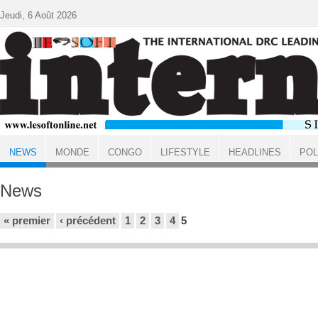
Aller au contenu principal
Jeudi, 6 Août 2026
NEWS
MONDE
CONGO
LIFESTYLE
HEADLINES
POL
ACCUEIL
News
Pages
« premier
‹ précédent
1
2
3
4
5