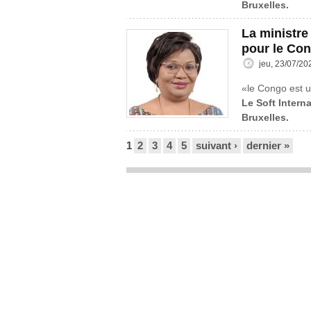
Bruxelles.
La ministre
pour le Co
jeu, 23/07/20
«le Congo est u
Le Soft Interna
Bruxelles.
Pages
1
2
3
4
5
suivant ›
dernier »