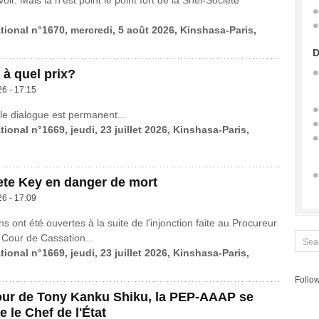
voir. Mais là n’est point le point fort de la Snél-Société
ational n°1670, mercredi, 5 août 2026, Kinshasa-Paris,
D
 à quel prix?
26 - 17:15
le dialogue est permanent...
tional n°1669, jeudi, 23 juillet 2026, Kinshasa-Paris,
ete Key en danger de mort
26 - 17:09
ns ont été ouvertes à la suite de l'injonction faite au Procureur
 Cour de Cassation...
tional n°1669, jeudi, 23 juillet 2026, Kinshasa-Paris,
Follow
our de Tony Kanku Shiku, la PEP-AAAP se
re le Chef de l'État