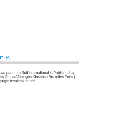
T US
wspaper Le Soft International is Published by
ss Group Afrimages Kinshasa Bruxelles Paris |
right lesoftonline.net