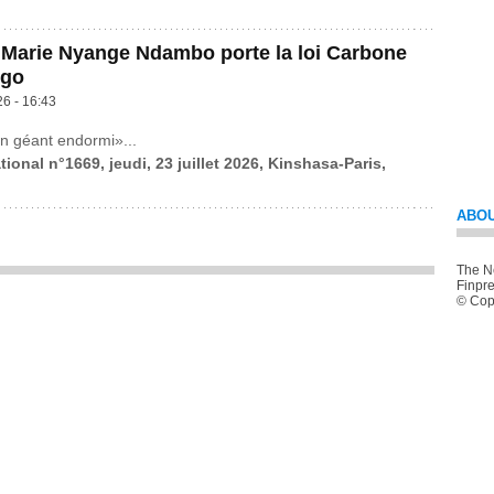
 Marie Nyange Ndambo porte la loi Carbone
ngo
26 - 16:43
n géant endormi»...
tional n°1669, jeudi, 23 juillet 2026, Kinshasa-Paris,
ABOU
The Ne
Finpre
© Copy