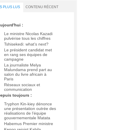
S PLUS LUS
CONTENU RÉCENT
ujourd'hui :
Le ministre Nicolas Kazadi
pulvérise tous les chiffres
Tshisekedi: what’s next?
Le président candidat met
en rang ses équipes de
campagne
La journaliste Melya
Malundama prend part au
salon du livre africain à
Paris
Réseaux sociaux et
communication
epuis toujours :
Tryphon Kin-kiey dénonce
une présentation outrée des
réalisations de l’équipe
gouvernementale Matata
Habemus Premier ministre
Kengo rejoint Kabila