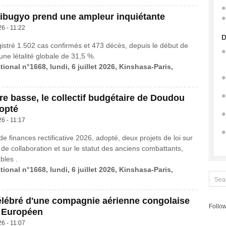
ibugyo prend une ampleur inquiétante
26 - 11:22
D
istré 1.502 cas confirmés et 473 décès, depuis le début de
 une létalité globale de 31,5 %.
tional n°1668, lundi, 6 juillet 2026, Kinshasa-Paris,
e basse, le collectif budgétaire de Doudou
opté
26 - 11:17
 de finances rectificative 2026, adopté, deux projets de loi sur
 de collaboration et sur le statut des anciens combattants,
bles .
tional n°1668, lundi, 6 juillet 2026, Kinshasa-Paris,
élébré d'une compagnie aérienne congolaise
Follow
l Européen
26 - 11:07