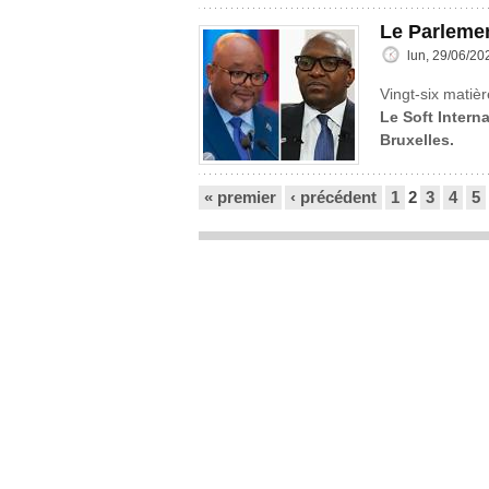
Le Parlemen
lun, 29/06/20
Vingt-six matièr
Le Soft Interna
Bruxelles.
Pages
« premier
‹ précédent
1
2
3
4
5