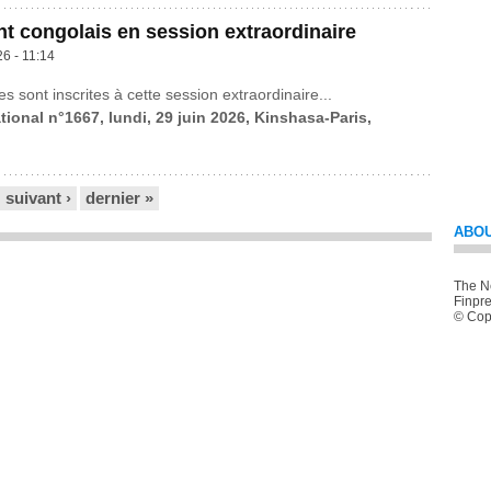
t congolais en session extraordinaire
26 - 11:14
es sont inscrites à cette session extraordinaire...
tional n°1667, lundi, 29 juin 2026, Kinshasa-Paris,
suivant ›
dernier »
ABOU
The Ne
Finpre
© Copy