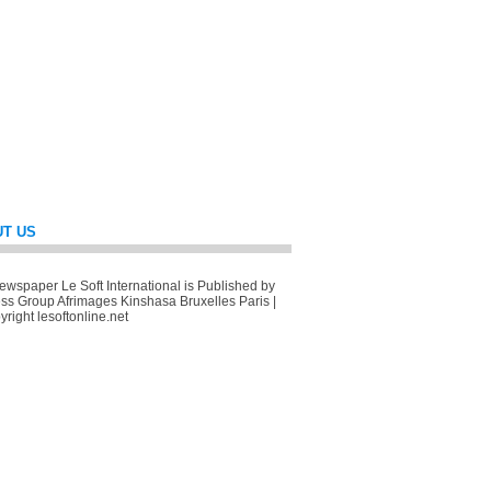
T US
wspaper Le Soft International is Published by
ss Group Afrimages Kinshasa Bruxelles Paris |
right lesoftonline.net