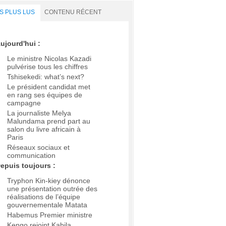
S PLUS LUS
CONTENU RÉCENT
ujourd'hui :
Le ministre Nicolas Kazadi
pulvérise tous les chiffres
Tshisekedi: what’s next?
Le président candidat met
en rang ses équipes de
campagne
La journaliste Melya
Malundama prend part au
salon du livre africain à
Paris
Réseaux sociaux et
communication
epuis toujours :
Tryphon Kin-kiey dénonce
une présentation outrée des
réalisations de l’équipe
gouvernementale Matata
Habemus Premier ministre
Kengo rejoint Kabila