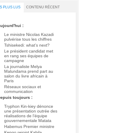
S PLUS LUS
CONTENU RÉCENT
ujourd'hui :
Le ministre Nicolas Kazadi
pulvérise tous les chiffres
Tshisekedi: what’s next?
Le président candidat met
en rang ses équipes de
campagne
La journaliste Melya
Malundama prend part au
salon du livre africain à
Paris
Réseaux sociaux et
communication
epuis toujours :
Tryphon Kin-kiey dénonce
une présentation outrée des
réalisations de l’équipe
gouvernementale Matata
Habemus Premier ministre
Kengo rejoint Kabila