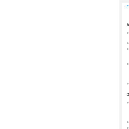
LE
A
D