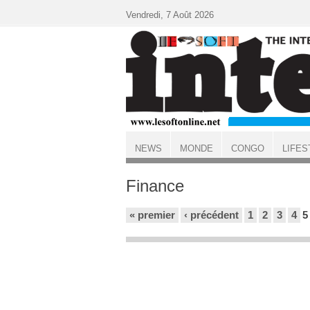
Aller au contenu principal
Vendredi, 7 Août 2026
NEWS
MONDE
CONGO
LIFES
ACCUEIL
Finance
Pages
« premier
‹ précédent
1
2
3
4
5