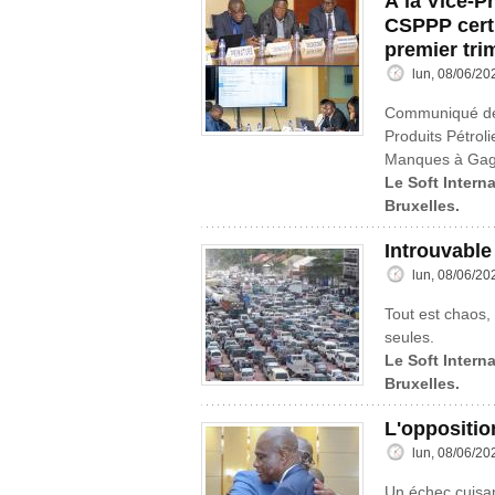
À la Vice-P
CSPPP certi
premier tri
lun, 08/06/20
Communiqué de 
Produits Pétroli
Manques à Gag
Le Soft Interna
Bruxelles.
Introuvable
lun, 08/06/20
Tout est chaos, 
seules.
Le Soft Interna
Bruxelles.
L'oppositio
lun, 08/06/20
Un échec cuisa