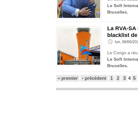
Le Soft Interna
Bruxelles.
La RVA-SA s
blacklist de
lun, 08/06/20
Le Congo a réus
Le Soft Interna
Bruxelles.
Pages
« premier
‹ précédent
1
2
3
4
5