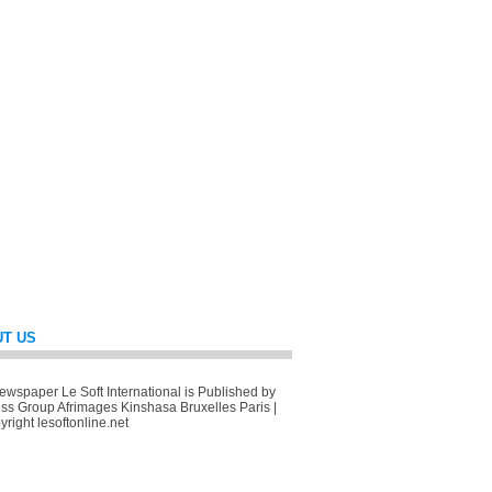
T US
wspaper Le Soft International is Published by
ss Group Afrimages Kinshasa Bruxelles Paris |
right lesoftonline.net