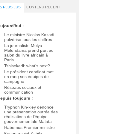
S PLUS LUS
CONTENU RÉCENT
ujourd'hui :
Le ministre Nicolas Kazadi
pulvérise tous les chiffres
La journaliste Melya
Malundama prend part au
salon du livre africain à
Paris
Tshisekedi: what’s next?
Le président candidat met
en rang ses équipes de
campagne
Réseaux sociaux et
communication
epuis toujours :
Tryphon Kin-kiey dénonce
une présentation outrée des
réalisations de l’équipe
gouvernementale Matata
Habemus Premier ministre
Kengo rejoint Kabila