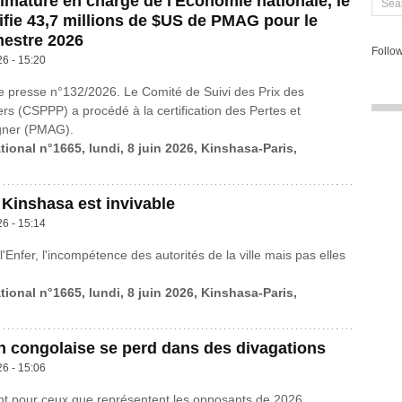
rimature en charge de l'Économie nationale, le
fie 43,7 millions de $US de PMAG pour le
mestre 2026
Follow
26 - 15:20
presse n°132/2026. Le Comité de Suivi des Prix des
ers (CSPPP) a procédé à la certification des Pertes et
ner (PMAG).
tional n°1665, lundi, 8 juin 2026, Kinshasa-Paris,
 Kinshasa est invivable
26 - 15:14
l'Enfer, l'incompétence des autorités de la ville mais pas elles
tional n°1665, lundi, 8 juin 2026, Kinshasa-Paris,
n congolaise se perd dans des divagations
26 - 15:06
nt pour ceux que représentent les opposants de 2026.