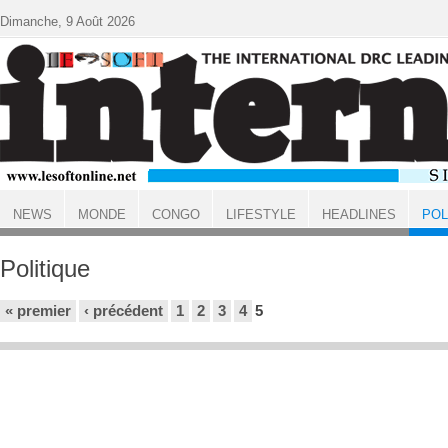
Aller au contenu principal
Dimanche, 9 Août 2026
NEWS
MONDE
CONGO
LIFESTYLE
HEADLINES
POL
ACCUEIL
Politique
Pages
« premier
‹ précédent
1
2
3
4
5