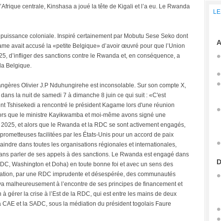
’Afrique centrale, Kinshasa a joué la tête de Kigali et l’a eu. Le Rwanda
LE
e puissance coloniale. Inspiré certainement par Mobutu Sese Seko dont
A
agame avait accusé la «petite Belgique» d’avoir œuvré pour que l’Union
5, d’infliger des sanctions contre le Rwanda et, en conséquence, a
 la Belgique.
rangères Olivier J.P Nduhungirehe est inconsolable. Sur son compte X,
ans la nuit de samedi 7 à dimanche 8 juin ce qui suit : «C'est
ent Tshisekedi a rencontré le président Kagame lors d'une réunion
alors que le ministre Kayikwamba et moi-même avons signé une
l 2025, et alors que le Rwanda et la RDC se sont activement engagés,
prometteuses facilitées par les États-Unis pour un accord de paix
indre dans toutes les organisations régionales et internationales,
sans parler de ses appels à des sanctions. Le Rwanda est engagé dans
D
DC, Washington et Doha) en toute bonne foi et avec un sens des
pulation, par une RDC imprudente et désespérée, des communautés
 malheureusement à l’encontre de ses principes de financement et
n à gérer la crise à l’Est de la RDC, qui est entre les mains de deux
CAE et la SADC, sous la médiation du président togolais Faure