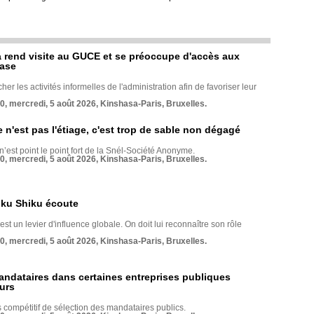
rend visite au GUCE et se préoccupe d'accès aux
base
her les activités informelles de l'administration afin de favoriser leur
70, mercredi, 5 août 2026, Kinshasa-Paris, Bruxelles.
e n'est pas l'étiage, c'est trop de sable non dégagé
 n’est point le point fort de la Snél-Société Anonyme.
70, mercredi, 5 août 2026, Kinshasa-Paris, Bruxelles.
nku Shiku écoute
st un levier d'influence globale. On doit lui reconnaître son rôle
70, mercredi, 5 août 2026, Kinshasa-Paris, Bruxelles.
andataires dans certaines entreprises publiques
urs
compétitif de sélection des mandataires publics.