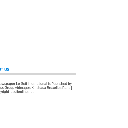
T US
wspaper Le Soft International is Published by
ss Group Afrimages Kinshasa Bruxelles Paris |
right lesoftonline.net