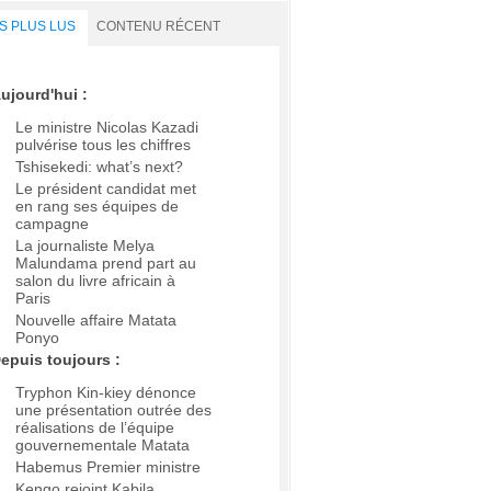
S PLUS LUS
CONTENU RÉCENT
ujourd'hui :
Le ministre Nicolas Kazadi
pulvérise tous les chiffres
Tshisekedi: what’s next?
Le président candidat met
en rang ses équipes de
campagne
La journaliste Melya
Malundama prend part au
salon du livre africain à
Paris
Nouvelle affaire Matata
Ponyo
epuis toujours :
Tryphon Kin-kiey dénonce
une présentation outrée des
réalisations de l’équipe
gouvernementale Matata
Habemus Premier ministre
Kengo rejoint Kabila