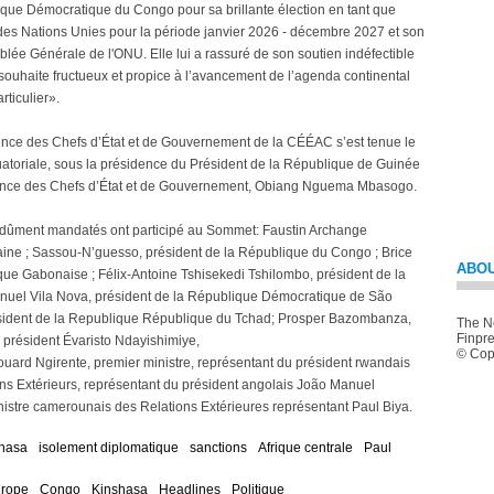
lique Démocratique du Congo pour sa brillante élection en tant que
s Nations Unies pour la période janvier 2026 - décembre 2027 et son
lée Générale de l'ONU. Elle lui a rassuré de son soutien indéfectible
souhaite fructueux et propice à l’avancement de l’agenda continental
rticulier».
ence des Chefs d’État et de Gouvernement de la CÉÉAC s’est tenue le
atoriale, sous la présidence du Président de la République de Guinée
érence des Chefs d’État et de Gouvernement, Obiang Nguema Mbasogo.
s dûment mandatés ont participé au Sommet: Faustin Archange
aine ; Sassou-N’guesso, président de la République du Congo ; Brice
ABOU
que Gabonaise ; Félix-Antoine Tshisekedi Tshilombo, président de la
uel Vila Nova, président de la République Démocratique de São
résident de la Republique République du Tchad; Prosper Bazombanza,
The Ne
Finpre
 président Évaristo Ndayishimiye,
© Copy
ouard Ngirente, premier ministre, représentant du président rwandais
ons Extérieurs, représentant du président angolais João Manuel
istre camerounais des Relations Extérieures représentant Paul Biya.
hasa
isolement diplomatique
sanctions
Afrique centrale
Paul
rope
Congo
Kinshasa
Headlines
Politique