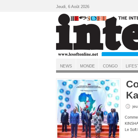
Aller au contenu principal
Jeudi, 6 Août 2026
NEWS
MONDE
CONGO
LIFES
ACCUEIL
Co
Ka
jeu
Commen
KINSHA
Le Soft