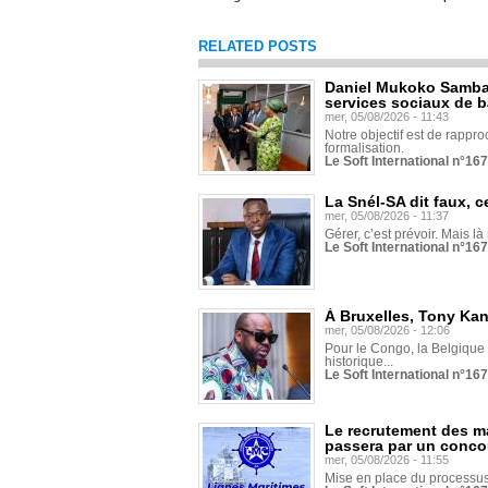
RELATED POSTS
Daniel Mukoko Samba 
services sociaux de 
mer, 05/08/2026 - 11:43
Notre objectif est de rapproc
formalisation.
Le Soft International n°16
La Snél-SA dit faux, c
mer, 05/08/2026 - 11:37
Gérer, c’est prévoir. Mais là
Le Soft International n°16
À Bruxelles, Tony Ka
mer, 05/08/2026 - 12:06
Pour le Congo, la Belgique e
historique...
Le Soft International n°16
Le recrutement des m
passera par un conco
mer, 05/08/2026 - 11:55
Mise en place du processus 