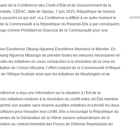
ire de la Conférence des Chefs d’État et de Gouvernement de la
trale, CÉÉAC, daté de Sipopo, 7 juin 2025, République de Guinée
es pouvoirs ce qui suit: «La Conférence a différé à un autre moment le
e de la Communauté à la République du Rwanda Elle a par conséquent,
ogo comme Président en Exercice de la Communauté pour une
é Son Excellence Obiang Nguema Excellence Monsieur le Ministre, En
Obiang Nguema Mbasogo de prendre toutes les mesures nécessaires en
tes les initiatives en cours consacrées à la résolution de la crise en
ion de l’Union Africaine, l’effort conjoint de la Communauté d'Afrique
 l'Afrique Australe ainsi que les Initiatives de Washington et de
férence a reçu une information sur la situation à l’Est de la
initiatives relatives à la résolution du conflit entre cet État membre
imé son soutien sans réserve auxdites initiatives et exhorté les deux
cifiques pour résoudre leur conflit. Elle a encouragé la République du
entes de la Déclaration de la VIème session extraordinaire de la
relative au «retrait immédiat des Forces de Défense Rwandaises du