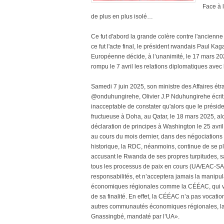
Face à l
de plus en plus isolé…
Ce fut d'abord la grande colère contre l'ancienn
ce fut l'acte final, le président rwandais Paul K
Européenne décide, à l’unanimité, le 17 mars 202
rompu le 7 avril les relations diplomatiques avec
Samedi 7 juin 2025, son ministre des Affaires ét
@onduhungirehe, Olivier J.P Nduhungirehe écrit d
inacceptable de constater qu'alors que le présid
fructueuse à Doha, au Qatar, le 18 mars 2025, 
déclaration de principes à Washington le 25 avri
au cours du mois dernier, dans des négociations 
historique, la RDC, néanmoins, continue de se pla
accusant le Rwanda de ses propres turpitudes, 
tous les processus de paix en cours (UA/EAC-SA
responsabilités, et n’acceptera jamais la mani
économiques régionales comme la CÉÉAC, qui va
de sa finalité. En effet, la CÉÉAC n’a pas vocatio
autres communautés économiques régionales, la 
Gnassingbé, mandaté par l’UA».