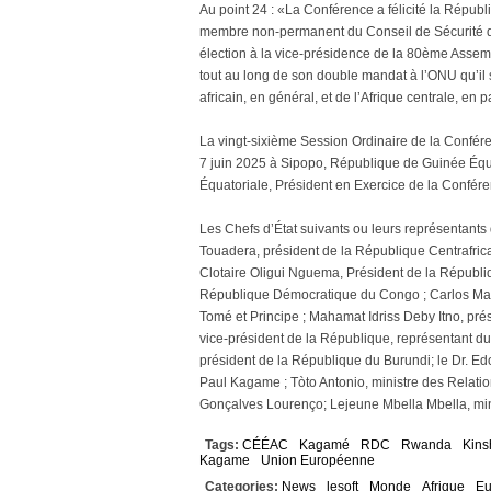
Au point 24 : «La Conférence a félicité la Répub
membre non-permanent du Conseil de Sécurité de
élection à la vice-présidence de la 80ème Assemb
tout au long de son double mandat à l’ONU qu’il 
africain, en général, et de l’Afrique centrale, en pa
La vingt-sixième Session Ordinaire de la Confér
7 juin 2025 à Sipopo, République de Guinée Équ
Équatoriale, Président en Exercice de la Conf
Les Chefs d’État suivants ou leurs représentant
Touadera, président de la République Centrafric
Clotaire Oligui Nguema, Président de la Républi
République Démocratique du Congo ; Carlos Man
Tomé et Principe ; Mahamat Idriss Deby Itno, p
vice-président de la République, représentant du
président de la République du Burundi; le Dr. Ed
Paul Kagame ; Tòto Antonio, ministre des Relati
Gonçalves Lourenço; Lejeune Mbella Mbella, min
Tags:
CÉÉAC
Kagamé
RDC
Rwanda
Kins
Kagame
Union Européenne
Categories:
News
lesoft
Monde
Afrique
Eu