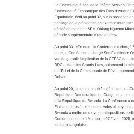
Le Communiqué final de la 26ème Session Ordina
Communauté Économique des États d’Afrique Cen
Équatoriale, écrit au point 32, sur la passation d
passage de la présidence en exercice tournant
décidé de maintenir SEM. Obiang Nguema Mbas
période supplémentaire d’une année».
Au point 33 : «En outre, la Conférence a charg
outre, la Conférence a chargé Son Excellence 
vue de garantir l'implication de la CÉÉAC dans tou
RDC et dans les Grands-Lacs, notamment la médiat
de l'Est et de la Communauté de Développement de
Doha».
Au point 20, le communiqué final écrit que «la Con
République Démocratique du Congo, notamment les 
et la République du Rwanda. La Conférence a expr
États membres à exploiter les voies et moyens pa
Rwanda à mettre en œuvre les dispositions pertin
Conférence tenue à Malabo, le 07 février 2025, 
territoire congolais».