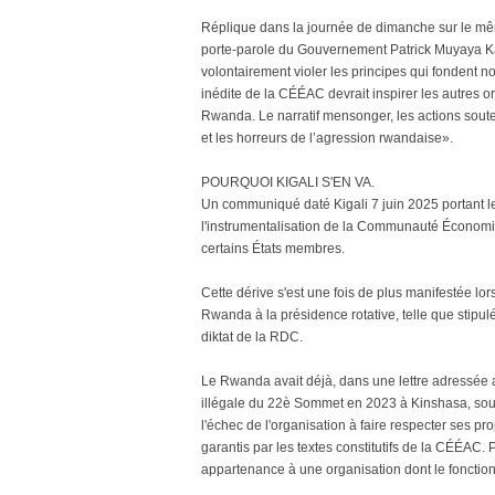
Réplique dans la journée de dimanche sur le mê
porte-parole du Gouvernement Patrick Muyaya K
volontairement violer les principes qui fondent no
inédite de la CÉÉAC devrait inspirer les autres 
Rwanda. Le narratif mensonger, les actions soute
et les horreurs de l’agression rwandaise».
POURQUOI KIGALI S'EN VA.
Un communiqué daté Kigali 7 juin 2025 portant l
l'instrumentalisation de la Communauté Économiq
certains États membres.
Cette dérive s'est une fois de plus manifestée lo
Rwanda à la présidence rotative, telle que stipulé
diktat de la RDC.
Le Rwanda avait déjà, dans une lettre adressée a
illégale du 22è Sommet en 2023 à Kinshasa, sous 
l'échec de l'organisation à faire respecter ses 
garantis par les textes constitutifs de la CÉÉAC
appartenance à une organisation dont le fonctionn