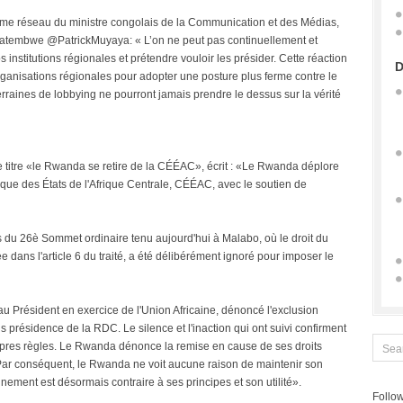
me réseau du ministre congolais de la Communication et des Médias,
atembwe @PatrickMuyaya: « L’on ne peut pas continuellement et
s institutions régionales et prétendre vouloir les présider. Cette réaction
D
organisations régionales pour adopter une posture plus ferme contre le
rraines de lobbying ne pourront jamais prendre le dessus sur la vérité
e titre «le Rwanda se retire de la CÉÉAC», écrit : «Le Rwanda déplore
ue des États de l'Afrique Centrale, CÉÉAC, avec le soutien de
rs du 26è Sommet ordinaire tenu aujourd'hui à Malabo, où le droit du
e dans l'article 6 du traité, a été délibérément ignoré pour imposer le
u Président en exercice de l'Union Africaine, dénoncé l'exclusion
présidence de la RDC. Le silence et l'inaction qui ont suivi confirment
propres règles. Le Rwanda dénonce la remise en cause de ses droits
. Par conséquent, le Rwanda ne voit aucune raison de maintenir son
ement est désormais contraire à ses principes et son utilité».
Follow