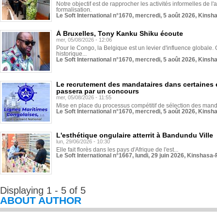
Notre objectif est de rapprocher les activités informelles de l'
formalisation.
Le Soft International n°1670, mercredi, 5 août 2026, Kinsh
À Bruxelles, Tony Kanku Shiku écoute
mer, 05/08/2026 - 12:06
Pour le Congo, la Belgique est un levier d'influence globale. O
historique...
Le Soft International n°1670, mercredi, 5 août 2026, Kinsh
Le recrutement des mandataires dans certaines 
passera par un concours
mer, 05/08/2026 - 11:55
Mise en place du processus compétitif de sélection des manda
Le Soft International n°1670, mercredi, 5 août 2026, Kinsh
L'esthétique ongulaire atterrit à Bandundu Ville
lun, 29/06/2026 - 10:30
Elle fait florès dans les pays d'Afrique de l'est...
Le Soft International n°1667, lundi, 29 juin 2026, Kinshasa-
Displaying 1 - 5 of 5
ABOUT AUTHOR