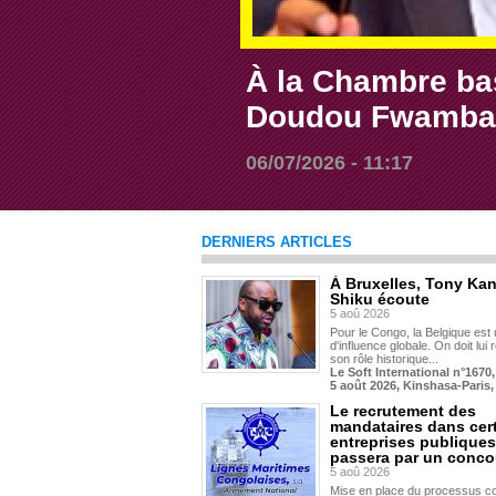
À la Chambre bas
Doudou Fwamba
06/07/2026 - 11:17
DERNIERS ARTICLES
À Bruxelles, Tony Ka
Shiku écoute
5 aoû 2026
Pour le Congo, la Belgique est 
d'influence globale. On doit lui
son rôle historique...
Le Soft International n°1670,
5 août 2026, Kinshasa-Paris,
Le recrutement des
mandataires dans cer
entreprises publiques
passera par un conco
5 aoû 2026
Mise en place du processus co