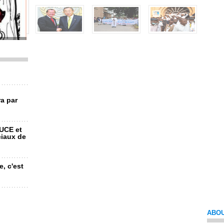
’IGF
a par
UCE et
ciaux de
e, c'est
ABOU