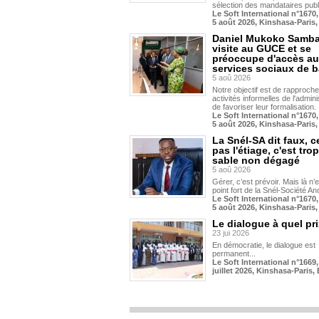
sélection des mandataires publ
Le Soft International n°1670,
5 août 2026, Kinshasa-Paris,
Daniel Mukoko Samba
visite au GUCE et se
préoccupe d'accès a
services sociaux de 
5 aoû 2026
Notre objectif est de rapproche
activités informelles de l'admini
de favoriser leur formalisation.
Le Soft International n°1670,
5 août 2026, Kinshasa-Paris,
La Snél-SA dit faux, c
pas l'étiage, c'est tro
sable non dégagé
5 aoû 2026
Gérer, c’est prévoir. Mais là n’e
point fort de la Snél-Société A
Le Soft International n°1670,
5 août 2026, Kinshasa-Paris,
Le dialogue à quel pr
23 jui 2026
En démocratie, le dialogue est
permanent...
Le Soft International n°1669,
juillet 2026, Kinshasa-Paris, 