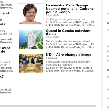
ics.
 mercredi,
La ministre Marie Nyange
 Bruxelles.
Ndambo porte la loi Carbone
pour le Congo
 rend
23 jui 2026
«le Congo est un géant endormi»...
ux
Le Soft International n°1669, jeudi, 23
D
base
juillet 2026, Kinshasa-Paris, Bruxelles.
Quand la Gombe redevient
r les
stration afin
Kalina
23 jui 2026
 mercredi,
Bientôt, la Gombe ne sera pas nôtre !
 Bruxelles.
Le Soft International n°1669, jeudi, 23
juillet 2026, Kinshasa-Paris, Bruxelles.
e n'est
p de
N'Djili Aéro change d'image
6 jui 2026
L'incroyable transmutation du pavillon
st point le
historique La Rotonde.
nonyme.
Le Soft International n°1668, lundi, 6
 mercredi,
D
juillet 2026, Kinshasa-Paris, Bruxelles.
 Bruxelles.
ix?
 jeudi, 23
Bruxelles.