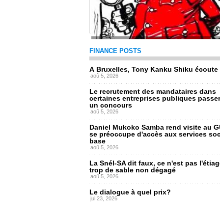
Le retour de la patrouille financière de l
FINANCE POSTS
dans la gestion publique
jeu, 08/05/2025 - 13:29
À Bruxelles, Tony Kanku Shiku écoute
aoû 5, 2026
Le recrutement des mandataires dans
certaines entreprises publiques passer
un concours
aoû 5, 2026
Daniel Mukoko Samba rend visite au G
se préoccupe d'accès aux services so
base
aoû 5, 2026
La Snél-SA dit faux, ce n'est pas l'étiag
trop de sable non dégagé
aoû 5, 2026
Le dialogue à quel prix?
jui 23, 2026