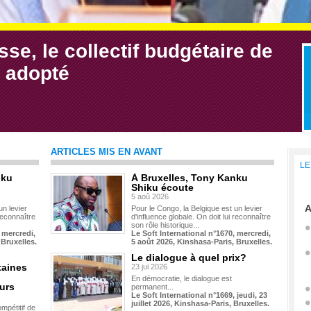
se, le collectif budgétaire de
 adopté
ARTICLES MIS EN AVANT
LE
nku
À Bruxelles, Tony Kanku
Shiku écoute
5 aoû 2026
A
un levier
Pour le Congo, la Belgique est un levier
 reconnaître
d'influence globale. On doit lui reconnaître
son rôle historique...
 mercredi,
Le Soft International n°1670, mercredi,
 Bruxelles.
5 août 2026, Kinshasa-Paris, Bruxelles.
Le dialogue à quel prix?
taines
23 jui 2026
En démocratie, le dialogue est
urs
permanent...
Le Soft International n°1669, jeudi, 23
juillet 2026, Kinshasa-Paris, Bruxelles.
mpétitif de