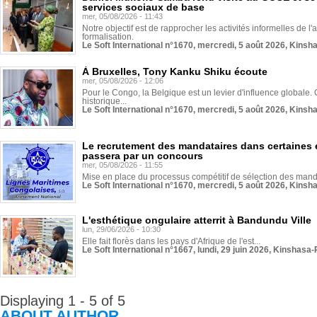
services sociaux de base
mer, 05/08/2026 - 11:43
Notre objectif est de rapprocher les activités informelles de l'
formalisation.
Le Soft International n°1670, mercredi, 5 août 2026, Kinsh
À Bruxelles, Tony Kanku Shiku écoute
mer, 05/08/2026 - 12:06
Pour le Congo, la Belgique est un levier d'influence globale. O
historique...
Le Soft International n°1670, mercredi, 5 août 2026, Kinsh
Le recrutement des mandataires dans certaines 
passera par un concours
mer, 05/08/2026 - 11:55
Mise en place du processus compétitif de sélection des manda
Le Soft International n°1670, mercredi, 5 août 2026, Kinsh
L'esthétique ongulaire atterrit à Bandundu Ville
lun, 29/06/2026 - 10:30
Elle fait florès dans les pays d'Afrique de l'est...
Le Soft International n°1667, lundi, 29 juin 2026, Kinshasa-
Displaying 1 - 5 of 5
ABOUT AUTHOR