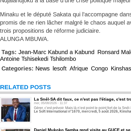
Ndjalandjoku à la base d’une crise politique majeu
Minaku et le député Sakata qui l’accompagne dans 
promis de ne rien lâcher malgré le chaos auquel av
trois propositions de réforme judiciaire.
ALUNGA MBUWA.
Tags:
Jean-Marc Kabund a Kabund
Ronsard Mal
Antoine Tshisekedi Tshilombo
Categories:
News
lesoft
Afrique
Congo
Kinsha
RELATED POSTS
La Snél-SA dit faux, ce n'est pas l'étiage, c'est
mer, 05/08/2026 - 11:37
Gérer, c’est prévoir. Mais là n’est point le point fort de la Sn
Le Soft International n°1670, mercredi, 5 août 2026, Kinsh
Daniel Mukoko Samba rend visite au GUCE et se