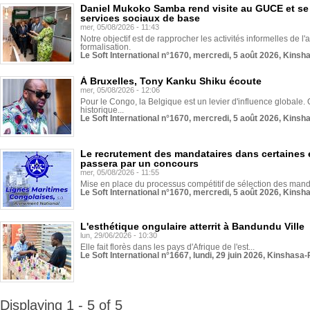
Daniel Mukoko Samba rend visite au GUCE et se
services sociaux de base
mer, 05/08/2026 - 11:43
Notre objectif est de rapprocher les activités informelles de l'
formalisation.
Le Soft International n°1670, mercredi, 5 août 2026, Kinsh
À Bruxelles, Tony Kanku Shiku écoute
mer, 05/08/2026 - 12:06
Pour le Congo, la Belgique est un levier d'influence globale. O
historique...
Le Soft International n°1670, mercredi, 5 août 2026, Kinsh
Le recrutement des mandataires dans certaines 
passera par un concours
mer, 05/08/2026 - 11:55
Mise en place du processus compétitif de sélection des manda
Le Soft International n°1670, mercredi, 5 août 2026, Kinsh
L'esthétique ongulaire atterrit à Bandundu Ville
lun, 29/06/2026 - 10:30
Elle fait florès dans les pays d'Afrique de l'est...
Le Soft International n°1667, lundi, 29 juin 2026, Kinshasa-
Displaying 1 - 5 of 5