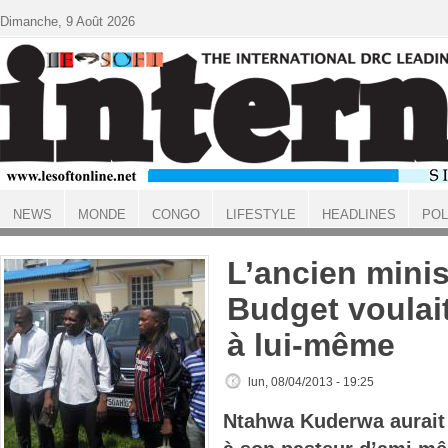
Aller au contenu principal
Dimanche, 9 Août 2026
NEWS
MONDE
CONGO
LIFESTYLE
HEADLINES
POL
ACCUEIL
L’ancien minis
Budget voulai
à lui-même
lun, 08/04/2013 - 19:25
Ntahwa Kuderwa aurait a