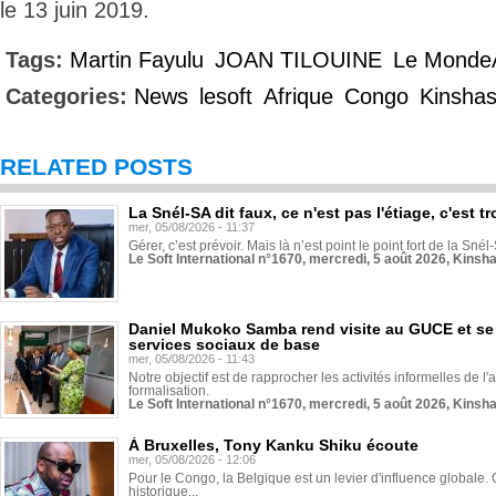
le 13 juin 2019.
Tags:
Martin Fayulu
JOAN TILOUINE
Le MondeA
Categories:
News
lesoft
Afrique
Congo
Kinsha
RELATED POSTS
La Snél-SA dit faux, ce n'est pas l'étiage, c'est
mer, 05/08/2026 - 11:37
Gérer, c’est prévoir. Mais là n’est point le point fort de la Sn
Le Soft International n°1670, mercredi, 5 août 2026, Kinsh
Daniel Mukoko Samba rend visite au GUCE et se
services sociaux de base
mer, 05/08/2026 - 11:43
Notre objectif est de rapprocher les activités informelles de l'
formalisation.
Le Soft International n°1670, mercredi, 5 août 2026, Kinsh
À Bruxelles, Tony Kanku Shiku écoute
mer, 05/08/2026 - 12:06
Pour le Congo, la Belgique est un levier d'influence globale. O
historique...