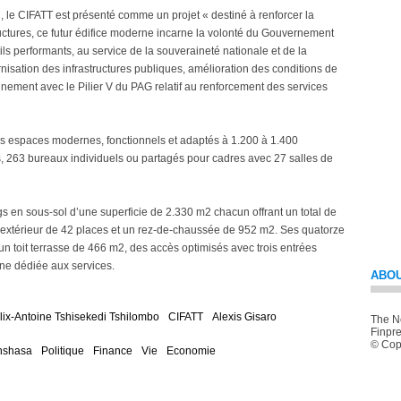
le CIFATT est présenté comme un projet « destiné à renforcer la
structures, ce futur édifice moderne incarne la volonté du Gouvernement
ls performants, au service de la souveraineté nationale et de la
nisation des infrastructures publiques, amélioration des conditions de
ignement avec le Pilier V du PAG relatif au renforcement des services
 des espaces modernes, fonctionnels et adaptés à 1.200 à 1.400
 263 bureaux individuels ou partagés pour cadres avec 27 salles de
en sous-sol d’une superficie de 2.330 m2 chacun offrant un total de
g extérieur de 42 places et un rez-de-chaussée de 952 m2. Ses quatorze
un toit terrasse de 466 m2, des accès optimisés avec trois entrées
 une dédiée aux services.
ABOU
élix-Antoine Tshisekedi Tshilombo
CIFATT
Alexis Gisaro
The Ne
Finpre
© Copy
nshasa
Politique
Finance
Vie
Economie