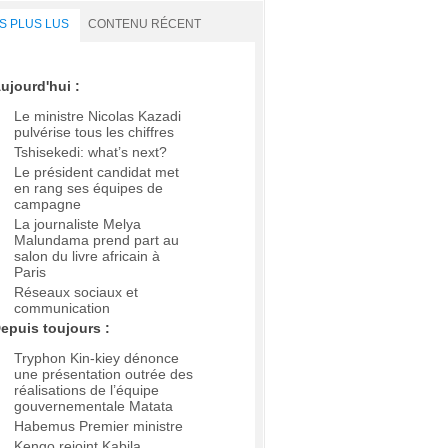
S PLUS LUS
CONTENU RÉCENT
ujourd'hui :
Le ministre Nicolas Kazadi
pulvérise tous les chiffres
Tshisekedi: what’s next?
Le président candidat met
en rang ses équipes de
campagne
La journaliste Melya
Malundama prend part au
salon du livre africain à
Paris
Réseaux sociaux et
communication
epuis toujours :
Tryphon Kin-kiey dénonce
une présentation outrée des
réalisations de l’équipe
gouvernementale Matata
Habemus Premier ministre
Kengo rejoint Kabila