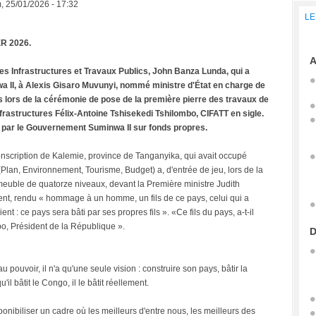
, 25/01/2026 - 17:32
LE
ER 2026.
A
des Infrastructures et Travaux Publics, John Banza Lunda, qui a
wa II, à Alexis Gisaro Muvunyi, nommé ministre d'État en charge de
es lors de la cérémonie de pose de la première pierre des travaux de
rastructures Félix-Antoine Tshisekedi Tshilombo, CIFATT en sigle.
 par le Gouvernement Suminwa II sur fonds propres.
onscription de Kalemie, province de Tanganyika, qui avait occupé
Plan, Environnement, Tourisme, Budget) a, d'entrée de jeu, lors de la
meuble de quatorze niveaux, devant la Première ministre Judith
, rendu « hommage à un homme, un fils de ce pays, celui qui a
t : ce pays sera bâti par ses propres fils ». «Ce fils du pays, a-t-il
bo, Président de la République ».
D
 pouvoir, il n'a qu'une seule vision : construire son pays, bâtir la
il bâtit le Congo, il le bâtit réellement.
ponibiliser un cadre où les meilleurs d'entre nous, les meilleurs des