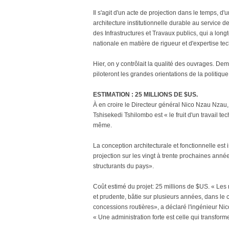
Il s'agit d'un acte de projection dans le temps,
architecture institutionnelle durable au service de
des Infrastructures et Travaux publics, qui a lo
nationale en matière de rigueur et d'expertise te
Hier, on y contrôlait la qualité des ouvrages. De
piloteront les grandes orientations de la politiqu
ESTIMATION : 25 MILLIONS DE $US.
À en croire le Directeur général Nico Nzau Nzau, 
Tshisekedi Tshilombo est « le fruit d'un travail t
même.
La conception architecturale et fonctionnelle est 
projection sur les vingt à trente prochaines anné
structurants du pays».
Coût estimé du projet: 25 millions de $US. « Les
et prudente, bâtie sur plusieurs années, dans le
concessions routières», a déclaré l'ingénieur Nic
« Une administration forte est celle qui transform