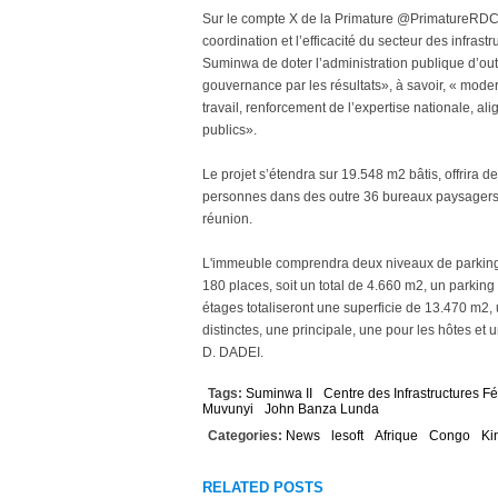
Sur le compte X de la Primature @PrimatureRDC, 
coordination et l’efficacité du secteur des infra
Suminwa de doter l’administration publique d’outi
gouvernance par les résultats», à savoir, « moder
travail, renforcement de l’expertise nationale, al
publics».
Le projet s’étendra sur 19.548 m2 bâtis, offrira
personnes dans des outre 36 bureaux paysagers,
réunion.
L'immeuble comprendra deux niveaux de parkings 
180 places, soit un total de 4.660 m2, un parkin
étages totaliseront une superficie de 13.470 m2, 
distinctes, une principale, une pour les hôtes et
D. DADEI.
Tags:
Suminwa II
Centre des Infrastructures F
Muvunyi
John Banza Lunda
Categories:
News
lesoft
Afrique
Congo
Ki
RELATED POSTS