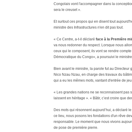
Congolais vont l'accompagner dans la conception, 
sera le creuset ».
Et surtout ces propos qui en disent tout aujourd'
ministre des Infrastructures n'en dit pas tout.
« Ce Centre, a-t-il déclaré
face à la Première mi
va nous redonner du respect. Lorsque nous allons 
ceux qui le composent, ils vont se rendre compte
Démocratique du Congo», a poursuivi le ministr
Bien avant le ministre, la parole fut au Directe
Nico Nzau Nzau, en charge des travaux du bâti
qui a eu les mêmes mots, vantant d'entrée de jeu, 
« Les grandes nations ne se reconnaissent pas se
laissent en héritage ». « Bâtir, c’est croire que d
Des mots qui résonnent aujourd’hui, a déclaré le 
ce lieu, nous posons les fondations d'un rêve dev
responsable. Le moment que nous vivons aujour
de pose de première pierre.