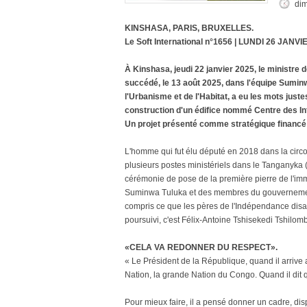
dim
KINSHASA, PARIS, BRUXELLES.
Le Soft International n°1656 | LUNDI 26 JANVI
À Kinshasa, jeudi 22 janvier 2025, le ministre 
succédé, le 13 août 2025, dans l'équipe Sumin
l'Urbanisme et de l'Habitat, a eu les mots just
construction d'un édifice nommé Centre des Inf
Un projet présenté comme stratégique financé
L'homme qui fut élu député en 2018 dans la circ
plusieurs postes ministériels dans le Tanganyka (
cérémonie de pose de la première pierre de l'im
Suminwa Tuluka et des membres du gouvernement
compris ce que les pères de l'Indépendance disaien
poursuivi, c'est Félix-Antoine Tshisekedi Tshilom
«CELA VA REDONNER DU RESPECT».
« Le Président de la République, quand il arrive au
Nation, la grande Nation du Congo. Quand il dit qu'
Pour mieux faire, il a pensé donner un cadre, dis