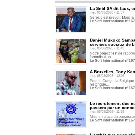
La Snél-SA dit faux, c
mer, 05/08/2026 - 11:37
Gérer, c’est prévoir. Mais là
Le Soft International n°16
Daniel Mukoko Samba 
services sociaux de 
mer, 05/08/2026 - 11:43
Notre objectif est de rapproc
formalisation.
Le Soft International n°16
À Bruxelles, Tony Ka
mer, 05/08/2026 - 12:06
Pour le Congo, la Belgique e
historique...
Le Soft International n°16
Le recrutement des m
passera par un conco
mer, 05/08/2026 - 11:55
Mise en place du processus 
Le Soft International n°16