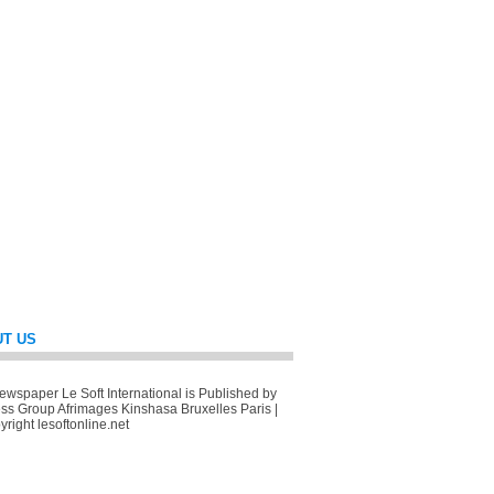
T US
wspaper Le Soft International is Published by
ss Group Afrimages Kinshasa Bruxelles Paris |
right lesoftonline.net