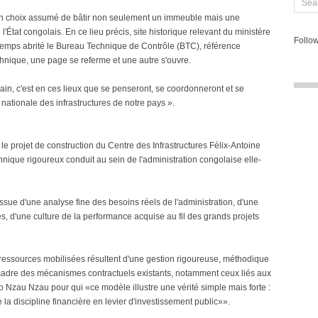
 d'un choix assumé de bâtir non seulement un immeuble mais une
 l'État congolais. En ce lieu précis, site historique relevant du ministère
Follow
ngtemps abrité le Bureau Technique de Contrôle (BTC), référence
chnique, une page se referme et une autre s'ouvre.
main, c'est en ces lieux que se penseront, se coordonneront et se
e nationale des infrastructures de notre pays ».
le projet de construction du Centre des Infrastructures Félix-Antoine
echnique rigoureux conduit au sein de l'administration congolaise elle-
issue d'une analyse fine des besoins réels de l'administration, d'une
es, d'une culture de la performance acquise au fil des grands projets
 ressources mobilisées résultent d'une gestion rigoureuse, méthodique
 cadre des mécanismes contractuels existants, notamment ceux liés aux
o Nzau Nzau pour qui «ce modèle illustre une vérité simple mais forte :
e la discipline financière en levier d'investissement public»».