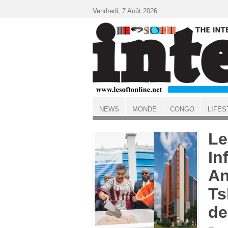
Aller au contenu principal
Vendredi, 7 Août 2026
NEWS
MONDE
CONGO
LIFES
ACCUEIL
Le
In
An
Ts
de