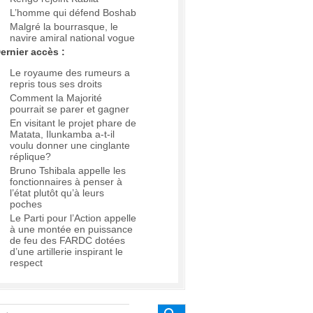
L’homme qui défend Boshab
Malgré la bourrasque, le
navire amiral national vogue
ernier accès :
Le royaume des rumeurs a
repris tous ses droits
Comment la Majorité
pourrait se parer et gagner
En visitant le projet phare de
Matata, Ilunkamba a-t-il
voulu donner une cinglante
réplique?
Bruno Tshibala appelle les
fonctionnaires à penser à
l’état plutôt qu’à leurs
poches
Le Parti pour l’Action appelle
à une montée en puissance
de feu des FARDC dotées
d’une artillerie inspirant le
respect