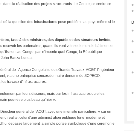
dans la réalisation des projets structurants. Le Centre, ce centre ce
hui où la question des infrastructures pose problème au pays même si le
D
nistre, face à des ministres, des députés et des sénateurs invités,
recevoir les partenaires, quand ils vont voir seulement le bâtiment et
 qu'ils sont au Congo, pas n'importe quel Congo, la République
e John Banza Lunda.
ur général de l'Agence Congolaise des Grands Travaux, ACGT, l'ingénieur
ment, via une entreprise concessionnaire dénommée SOPECO,
les travaux d'infrastructures.
ulement par leurs discours, mais par les infrastructures qu’elles
emain peut-être plus beau qu’hier ».
Directeur général de l'ACGT, avec une intensité particulière, « car en
enu réalité: celui d'une administration publique forte, moderne et
d'hui dépasse largement la simple portée symbolique d'une cérémonie