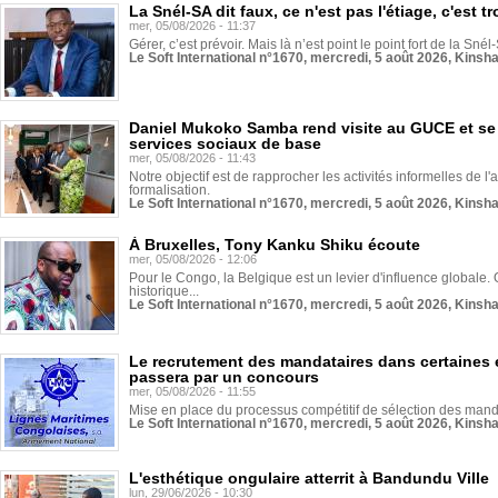
La Snél-SA dit faux, ce n'est pas l'étiage, c'est
mer, 05/08/2026 - 11:37
Gérer, c’est prévoir. Mais là n’est point le point fort de la Sn
Le Soft International n°1670, mercredi, 5 août 2026, Kinsh
Daniel Mukoko Samba rend visite au GUCE et se
services sociaux de base
mer, 05/08/2026 - 11:43
Notre objectif est de rapprocher les activités informelles de l'
formalisation.
Le Soft International n°1670, mercredi, 5 août 2026, Kinsh
À Bruxelles, Tony Kanku Shiku écoute
mer, 05/08/2026 - 12:06
Pour le Congo, la Belgique est un levier d'influence globale. O
historique...
Le Soft International n°1670, mercredi, 5 août 2026, Kinsh
Le recrutement des mandataires dans certaines 
passera par un concours
mer, 05/08/2026 - 11:55
Mise en place du processus compétitif de sélection des manda
Le Soft International n°1670, mercredi, 5 août 2026, Kinsh
L'esthétique ongulaire atterrit à Bandundu Ville
lun, 29/06/2026 - 10:30