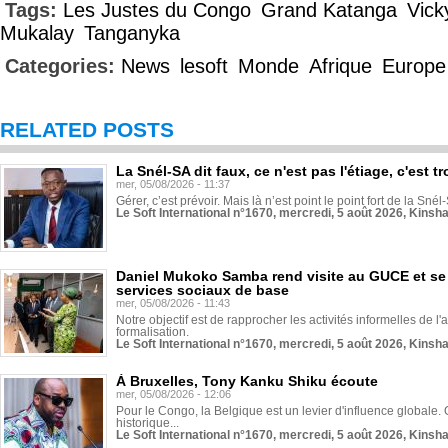
Tags:
Les Justes du Congo
Grand Katanga
Vic
Mukalay
Tanganyka
Categories:
News
lesoft
Monde
Afrique
Europe
RELATED POSTS
La Snél-SA dit faux, ce n'est pas l'étiage, c'est
mer, 05/08/2026 - 11:37
Gérer, c’est prévoir. Mais là n’est point le point fort de la Sn
Le Soft International n°1670, mercredi, 5 août 2026, Kinsh
Daniel Mukoko Samba rend visite au GUCE et se
services sociaux de base
mer, 05/08/2026 - 11:43
Notre objectif est de rapprocher les activités informelles de l'
formalisation.
Le Soft International n°1670, mercredi, 5 août 2026, Kinsh
À Bruxelles, Tony Kanku Shiku écoute
mer, 05/08/2026 - 12:06
Pour le Congo, la Belgique est un levier d'influence globale. O
historique...
Le Soft International n°1670, mercredi, 5 août 2026, Kinsh