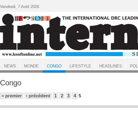
Aller au contenu principal
Vendredi, 7 Août 2026
NEWS
MONDE
CONGO
LIFESTYLE
HEADLINES
POL
ACCUEIL
Congo
Pages
« premier
‹ précédent
1
2
3
4
5