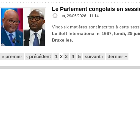
Le Parlement congolais en sessi
lun, 29/06/2026 - 11:14
Vingt-six matières sont inscrites à cette sess
Le Soft International n°1667, lundi, 29 ju
Bruxelles.
Pages
« premier
‹ précédent
1
2
3
4
5
suivant ›
dernier »