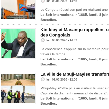
lun, 08/06/2026 - 14:55
Le Congo a réussi son pari en réalisant une 
Le Soft International n°1665, lundi, 8 jui
Bruxelles.
Kin-kiey et Masangu rappellent
des Congolais
lun, 08/06/2026 - 14:32
La conscience s’appuie sur la mémoire pour c
travers le temps.
Le Soft International n°1665, lundi, 8 jui
Bruxelles.
La ville de Mbuji-Mayise transfo
lun, 08/06/2026 - 12:06
Mbuji-Mayi n'offre plus au visiteur le visage 
Capitale du diamant» menaçait de disparaître
Le Soft International n°1665, lundi, 8 jui
Bruxelles.