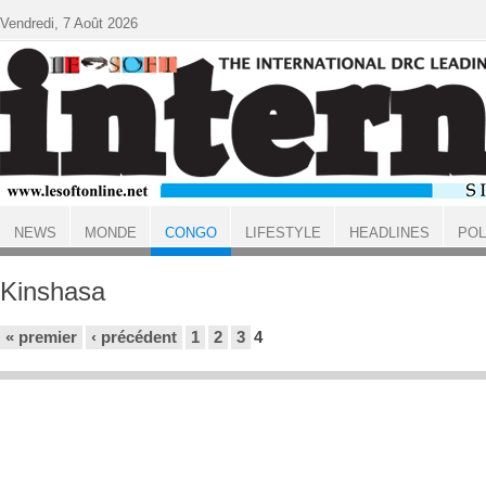
Aller au contenu principal
Vendredi, 7 Août 2026
NEWS
MONDE
CONGO
LIFESTYLE
HEADLINES
POL
ACCUEIL
CONGO
Kinshasa
Pages
« premier
‹ précédent
1
2
3
4