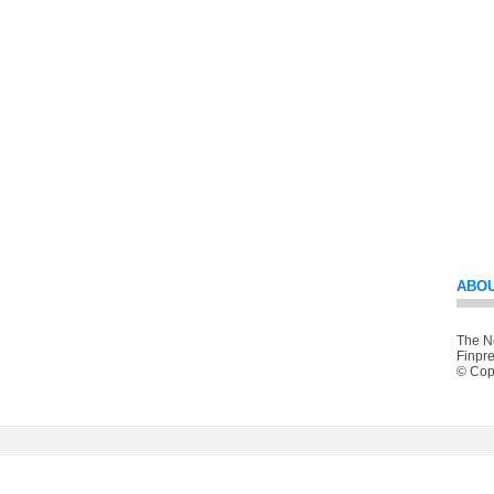
ABOU
The Ne
Finpre
© Copy