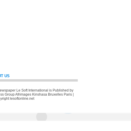
T US
wspaper Le Soft International is Published by
ss Group Afrimages Kinshasa Bruxelles Paris |
right lesoftonline.net