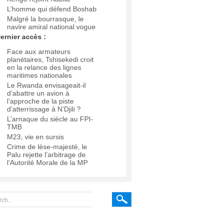
L’homme qui défend Boshab
Malgré la bourrasque, le
navire amiral national vogue
ernier accès :
Face aux armateurs
planétaires, Tshisekedi croit
en la relance des lignes
maritimes nationales
Le Rwanda envisageait-il
d’abattre un avion à
l’approche de la piste
d’atterrissage à N’Djili ?
L’arnaque du siècle au FPI-
TMB
M23, vie en sursis
Crime de lèse-majesté, le
Palu rejette l’arbitrage de
l’Autorité Morale de la MP