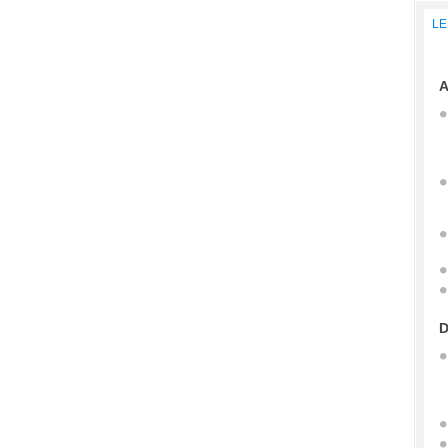
LE
A
D