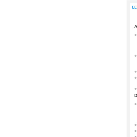
LE
A
D