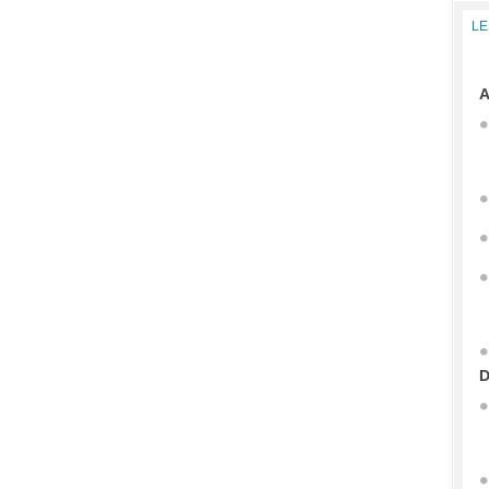
LE
A
D