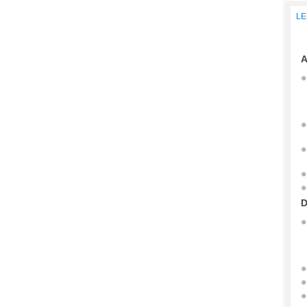
LE
A
D