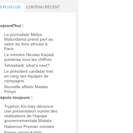
S PLUS LUS
CONTENU RÉCENT
ujourd'hui :
La journaliste Melya
Malundama prend part au
salon du livre africain à
Paris
Le ministre Nicolas Kazadi
pulvérise tous les chiffres
Tshisekedi: what’s next?
Le président candidat met
en rang ses équipes de
campagne
Nouvelle affaire Matata
Ponyo
epuis toujours :
Tryphon Kin-kiey dénonce
une présentation outrée des
réalisations de l’équipe
gouvernementale Matata
Habemus Premier ministre
Kengo rejoint Kabila