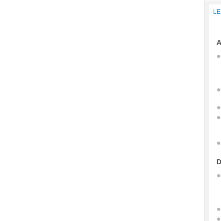
LE
A
D