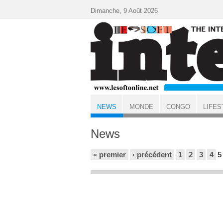
Aller au contenu principal
Dimanche, 9 Août 2026
NEWS
MONDE
CONGO
LIFES
ACCUEIL
News
Pages
« premier
‹ précédent
1
2
3
4
5