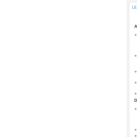
LE
A
D