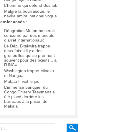
L’homme qui défend Boshab
Malgré la bourrasque, le
navire amiral national vogue
ernier accès :
Déogratias Mutombo serait
concerné par des mandats
d'arrêt internationaux
Le Dép. Bitakwira frappe
deux fois: «Il y a des
grenouilles qui se prennent
souvent pour des bœufs... à
l’UNC»
Washington frappe Minaku
et Nangaa
Matata II voit le jour
L’immense banquier du
Congo Thierry Taeymans a
été placé derrière les
barreaux à la prison de
Makala