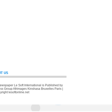
T US
wspaper Le Soft International is Published by
ss Group Afrimages Kinshasa Bruxelles Paris |
right lesoftonline.net