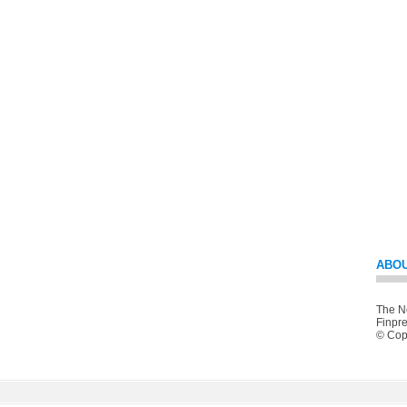
ABOU
The Ne
Finpre
© Copy