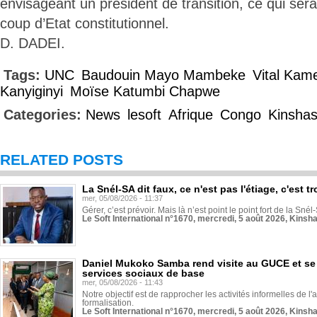
envisageant un président de transition, ce qui sera
coup d’Etat constitutionnel.
D. DADEI.
Tags:
UNC
Baudouin Mayo Mambeke
Vital Kam
Kanyiginyi
Moïse Katumbi Chapwe
Categories:
News
lesoft
Afrique
Congo
Kinsha
RELATED POSTS
La Snél-SA dit faux, ce n'est pas l'étiage, c'est
mer, 05/08/2026 - 11:37
Gérer, c’est prévoir. Mais là n’est point le point fort de la Sn
Le Soft International n°1670, mercredi, 5 août 2026, Kinsh
Daniel Mukoko Samba rend visite au GUCE et se
services sociaux de base
mer, 05/08/2026 - 11:43
Notre objectif est de rapprocher les activités informelles de l'
formalisation.
Le Soft International n°1670, mercredi, 5 août 2026, Kinsh