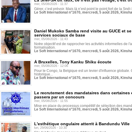
La Snél-SA dit faux, ce n'est pas l'étiage, c'est
mer, 05/08/2026 - 11:37
Gérer, c’est prévoir. Mais là n’est point le point fort de la Sn
Le Soft International n°1670, mercredi, 5 août 2026, Kinsh
Daniel Mukoko Samba rend visite au GUCE et se
services sociaux de base
mer, 05/08/2026 - 11:43
Notre objectif est de rapprocher les activités informelles de l'
formalisation.
Le Soft International n°1670, mercredi, 5 août 2026, Kinsh
À Bruxelles, Tony Kanku Shiku écoute
mer, 05/08/2026 - 12:06
Pour le Congo, la Belgique est un levier d'influence globale. O
historique...
Le Soft International n°1670, mercredi, 5 août 2026, Kinsh
Le recrutement des mandataires dans certaines 
passera par un concours
mer, 05/08/2026 - 11:55
Mise en place du processus compétitif de sélection des manda
Le Soft International n°1670, mercredi, 5 août 2026, Kinsh
L'esthétique ongulaire atterrit à Bandundu Ville
lun, 29/06/2026 - 10:30