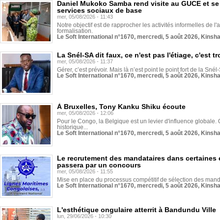
Daniel Mukoko Samba rend visite au GUCE et se
services sociaux de base
mer, 05/08/2026 - 11:43
Notre objectif est de rapprocher les activités informelles de l'
formalisation.
Le Soft International n°1670, mercredi, 5 août 2026, Kinsh
La Snél-SA dit faux, ce n'est pas l'étiage, c'est
mer, 05/08/2026 - 11:37
Gérer, c’est prévoir. Mais là n’est point le point fort de la Sn
Le Soft International n°1670, mercredi, 5 août 2026, Kinsh
À Bruxelles, Tony Kanku Shiku écoute
mer, 05/08/2026 - 12:06
Pour le Congo, la Belgique est un levier d'influence globale. O
historique...
Le Soft International n°1670, mercredi, 5 août 2026, Kinsh
Le recrutement des mandataires dans certaines 
passera par un concours
mer, 05/08/2026 - 11:55
Mise en place du processus compétitif de sélection des manda
Le Soft International n°1670, mercredi, 5 août 2026, Kinsh
L'esthétique ongulaire atterrit à Bandundu Ville
lun, 29/06/2026 - 10:30