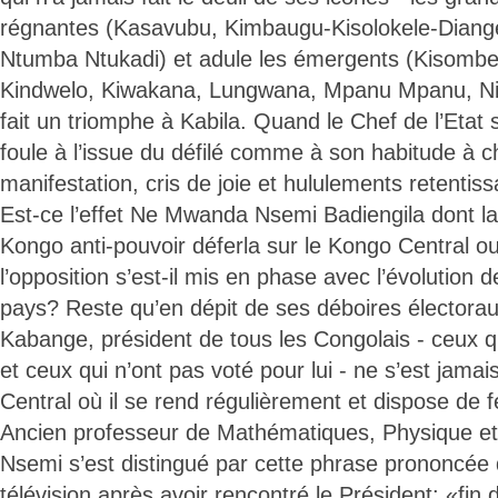
régnantes (Kasavubu, Kimbaugu-Kisolokele-Diang
Ntumba Ntukadi) et adule les émergents (Kisombe
Kindwelo, Kiwakana, Lungwana, Mpanu Mpanu, Nim
fait un triomphe à Kabila. Quand le Chef de l’Etat s
foule à l’issue du défilé comme à son habitude à c
manifestation, cris de joie et hululements retentis
Est-ce l’effet Ne Mwanda Nsemi Badiengila dont l
Kongo anti-pouvoir déferla sur le Kongo Central o
l’opposition s’est-il mis en phase avec l’évolution 
pays? Reste qu’en dépit de ses déboires électora
Kabange, président de tous les Congolais - ceux qu
et ceux qui n’ont pas voté pour lui - ne s’est jam
Central où il se rend régulièrement et dispose de f
Ancien professeur de Mathématiques, Physique e
Nsemi s’est distingué par cette phrase prononcée
télévision après avoir rencontré le Président: «fin