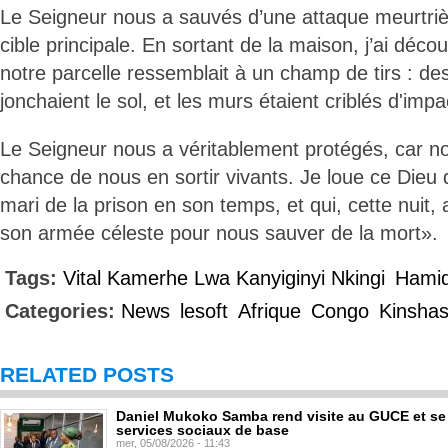
Le Seigneur nous a sauvés d’une attaque meurtriè
cible principale. En sortant de la maison, j’ai déco
notre parcelle ressemblait à un champ de tirs : de
jonchaient le sol, et les murs étaient criblés d'impa
Le Seigneur nous a véritablement protégés, car n
chance de nous en sortir vivants. Je loue ce Dieu 
mari de la prison en son temps, et qui, cette nuit
son armée céleste pour nous sauver de la mort».
Tags:
Vital Kamerhe Lwa Kanyiginyi Nkingi
Hamid
Categories:
News
lesoft
Afrique
Congo
Kinsha
RELATED POSTS
Daniel Mukoko Samba rend visite au GUCE et se
services sociaux de base
mer, 05/08/2026 - 11:43