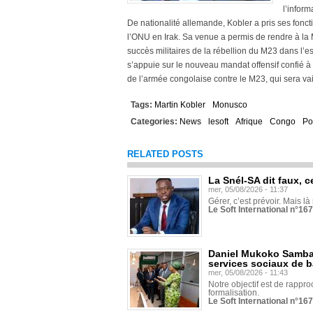
l’infor
De nationalité allemande, Kobler a pris ses fonct
l’ONU en Irak. Sa venue a permis de rendre à la
succès militaires de la rébellion du M23 dans l’est
s’appuie sur le nouveau mandat offensif confié à 
de l’armée congolaise contre le M23, qui sera v
Tags:
Martin Kobler
Monusco
Categories:
News
lesoft
Afrique
Congo
Po
RELATED POSTS
La Snél-SA dit faux, c
mer, 05/08/2026 - 11:37
Gérer, c’est prévoir. Mais là
Le Soft International n°16
Daniel Mukoko Samba 
services sociaux de 
mer, 05/08/2026 - 11:43
Notre objectif est de rapproc
formalisation.
Le Soft International n°16