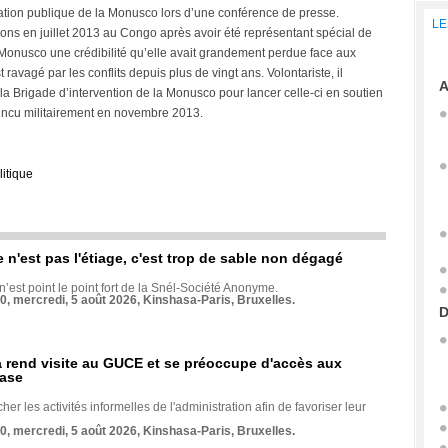
mation publique de la Monusco lors d’une conférence de presse.
LE
ions en juillet 2013 au Congo après avoir été représentant spécial de
 Monusco une crédibilité qu’elle avait grandement perdue face aux
 ravagé par les conflits depuis plus de vingt ans. Volontariste, il
A
la Brigade d’intervention de la Monusco pour lancer celle-ci en soutien
aincu militairement en novembre 2013.
litique
e n'est pas l'étiage, c'est trop de sable non dégagé
 n’est point le point fort de la Snél-Société Anonyme.
70, mercredi, 5 août 2026, Kinshasa-Paris, Bruxelles.
D
rend visite au GUCE et se préoccupe d'accès aux
base
her les activités informelles de l'administration afin de favoriser leur
70, mercredi, 5 août 2026, Kinshasa-Paris, Bruxelles.