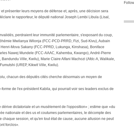
Follow
r et présenter leurs moyens de défense et, après, une décision sera
éclare le rapporteur, le député national Joseph Lembi Libula (Lisal,
 invalidés, perdraient leur immunité parlementaire, s'exposant du coup,
te Néhémie Mwilanya Wilonja (FCC-PCD-PRRD, Fizi, Sud-Kivu), Aubain
), Henri-Mova Sakany (FCC-PPRD, Lukunga, Kinshasa), Boniface
harles Nawej Mundele (FCC-AAAC, Kahemba, Kwango), André-Pierre
dundu Ville, Kwilu), Marie Claire Alfani Machozi (Afdc-A, Walikale,
Fumutshi (UREP, Kikwit Ville, Kwilu).
ésolu, chacun des députés cités cherche désormais un moyen de
-forme de l'ex-président Kabila, qui pourrait voir ses leaders exclus de
ne dérive dictatoriale et un musèlement de l'opposition» ; estime que «du
lée nationale et des us et coutumes parlementaires, le décompte des
 de chaque session, et qu'en tout état de cause, aucune allusion ne peut
ont forclos».