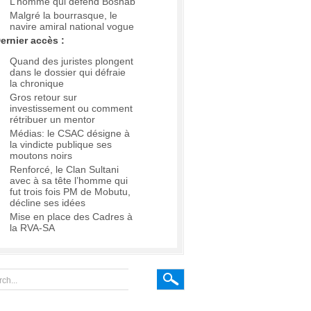
L’homme qui défend Boshab
Malgré la bourrasque, le
navire amiral national vogue
ernier accès :
Quand des juristes plongent
dans le dossier qui défraie
la chronique
Gros retour sur
investissement ou comment
rétribuer un mentor
Médias: le CSAC désigne à
la vindicte publique ses
moutons noirs
Renforcé, le Clan Sultani
avec à sa tête l’homme qui
fut trois fois PM de Mobutu,
décline ses idées
Mise en place des Cadres à
la RVA-SA