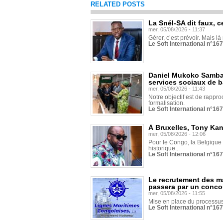
RELATED POSTS
La Snél-SA dit faux, c
mer, 05/08/2026 - 11:37
Gérer, c’est prévoir. Mais là
Le Soft International n°16
Daniel Mukoko Samba 
services sociaux de 
mer, 05/08/2026 - 11:43
Notre objectif est de rapproc
formalisation.
Le Soft International n°16
À Bruxelles, Tony Ka
mer, 05/08/2026 - 12:06
Pour le Congo, la Belgique e
historique...
Le Soft International n°16
Le recrutement des m
passera par un conco
mer, 05/08/2026 - 11:55
Mise en place du processus 
Le Soft International n°16