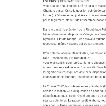
EST PRIS QUI CROYAIT PRENDRE...
Voici que tous ceux qui ont juré de lui faire mal 
Chambre basse. Or, cette question est réglée pa
fin par (...) l'absence non justifiée et non autor
par le règlement intérieur de l'Assemblée national
Dans le passé, le président de la République Fél
l'Assemblée nationale pour ne s'être jamais pré
Nyamwisi, Claude Kiringa, Jean Maweja Muteba, etc
recours soi-même? Est pris qui croyait prendre...
D'où l'interpellation le 18 avril 2022, par motion 
Uele, Ensemble pour la République).
«Les élus sont ici pour représenter une circonscri
notre chambre, c'est un acte d'immoralité. Sans la
loi signifie que ceux qui ont violé cette dispositi
leurs suppléants viennent les remplacer parce qu'
Le 20 avril 2022, la conférence des présidents 
a validé la motion. «Il était question de parler d
députés nationaux. Il s'est révélé opportun de p
séances plénières. Le rapport a été élaboré, nous
sont connus. Une commission spéciale sera cons