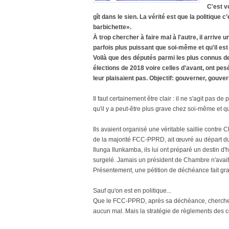
C'est vo
gît dans le sien. La vérité est que la politique c’
barbichette».
À trop chercher à faire mal à l'autre, il arrive
parfois plus puissant que soi-même et qu'il est
Voilà que des députés parmi les plus connus d
élections de 2018 voire celles d'avant, ont pes
leur plaisaient pas. Objectif: gouverner, gouve
Il faut certainement être clair : il ne s'agit pas
qu'il y a peut-être plus grave chez soi-même et que 
Ils avaient organisé une véritable saillie contre
de la majorité FCC-PPRD, ait œuvré au départ du 
Ilunga Ilunkamba, ils lui ont préparé un destin d'
surgelé. Jamais un président de Chambre n'avait f
Présentement, une pétition de déchéance fait gra
Sauf qu'on est en politique...
Que le FCC-PPRD, après sa déchéance, cherche dé
aucun mal. Mais la stratégie de règlements des 