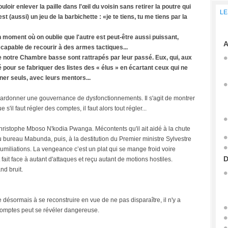
uloir enlever la paille dans l'œil du voisin sans retirer la poutre qui
LE
est (aussi) un jeu de la barbichette : «je te tiens, tu me tiens par la
 un moment où on oublie que l'autre est peut-être aussi puissant,
A
 capable de recourir à des armes tactiques...
e notre Chambre basse sont rattrapés par leur passé. Eux, qui, aux
é pour se fabriquer des listes des « élus » en écartant ceux qui ne
rner seuls, avec leurs mentors...
 de pardonner une gouvernance de dysfonctionnements. Il s'agit de montrer
s'il faut régler des comptes, il faut alors tout régler...
 Christophe Mboso N'kodia Pwanga. Mécontents qu'il ait aidé à la chute
bureau Mabunda, puis, à la destitution du Premier ministre Sylvestre
humiliations. La vengeance c’est un plat qui se mange froid voire
D
ait face à autant d'attaques et reçu autant de motions hostiles.
nd bruit.
sormais à se reconstruire en vue de ne pas disparaître, il n'y a
comptes peut se révéler dangereuse.