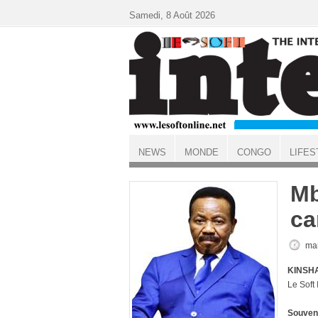
Aller au contenu principal
Samedi, 8 Août 2026
NEWS
MONDE
CONGO
LIFES
ACCUEIL
Mb
ca
mar
KINSHA
Le Soft
Souvent