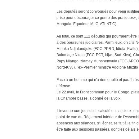
Les députés seront convoqués pour venir justifie
prise pour décourager ce genre des pratiques», d
Mongala, Equateur, MLC, ATI-NTIC).
Au total, ce sont 112 députés qui pourraient être
à des poursuites judiciaires. Parmi eux, on ci
Minaku Ndjalandjoko (FCC-PPRD, Idiofa, Kwilu
Balamage Nkolo (FCC-ECT, Idjwi, Sud-Kivu), C
Papy Niango Iziamay Munshemvula (FCC-APCO, Ban
Nord-Kivu), l'ex-Premier ministre Adolphe Muzito 
Face à un homme qui n'a rien oublié et paraît r
défense.
Le 22 avril, le Front commun pour le Congo, plate
la Chambre basse, a donné de la voix.
Il invoque «un jeu subtil, calculé et malicieux, u
point de vue du Règlement Intérieur de l'Assemb
absences aux séances, s'il échet, se fait à la fin
être faite aux sessions passées, dont les délais s