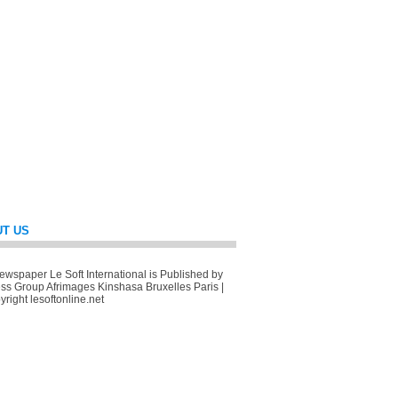
T US
wspaper Le Soft International is Published by
ss Group Afrimages Kinshasa Bruxelles Paris |
right lesoftonline.net