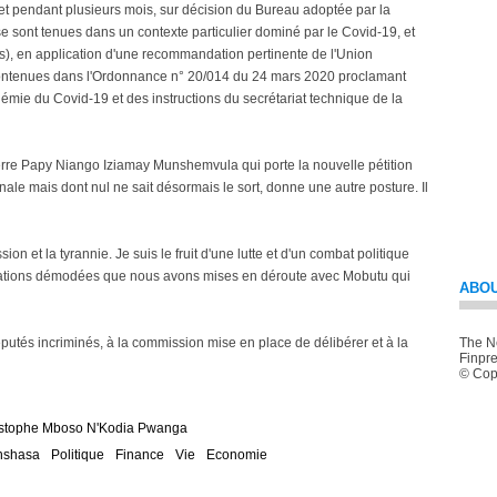
 et pendant plusieurs mois, sur décision du Bureau adoptée par la
e sont tenues dans un contexte particulier dominé par le Covid-19, et
és), en application d'une recommandation pertinente de l'Union
s contenues dans l'Ordonnance n° 20/014 du 24 mars 2020 proclamant
ndémie du Covid-19 et des instructions du secrétariat technique de la
ierre Papy Niango Iziamay Munshemvula qui porte la nouvelle pétition
le mais dont nul ne sait désormais le sort, donne une autre posture. Il
ion et la tyrannie. Je suis le fruit d'une lutte et d'un combat politique
midations démodées que nous avons mises en déroute avec Mobutu qui
ABOU
utés incriminés, à la commission mise en place de délibérer et à la
The Ne
Finpre
© Copy
istophe Mboso N'Kodia Pwanga
nshasa
Politique
Finance
Vie
Economie