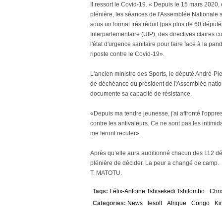
Il ressort le Covid-19. « Depuis le 15 mars 2020,
plénière, les séances de l'Assemblée Nationale s
sous un format très réduit (pas plus de 60 déput
Interparlementaire (UIP), des directives claire
l'état d'urgence sanitaire pour faire face à la pa
riposte contre le Covid-19».
L'ancien ministre des Sports, le député André-P
de déchéance du président de l'Assemblée nationa
documente sa capacité de résistance.
«Depuis ma tendre jeunesse, j'ai affronté l'oppress
contre les antivaleurs. Ce ne sont pas les inti
me feront reculer».
Après qu’elle aura auditionné chacun des 112 dép
plénière de décider. La peur a changé de camp.
T. MATOTU.
Tags:
Félix-Antoine Tshisekedi Tshilombo
Chr
Categories:
News
lesoft
Afrique
Congo
Ki