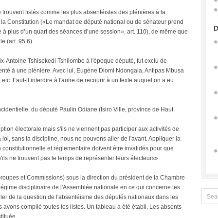
se trouvent listés comme les plus absentéistes des plénières à la
r la Constitution («Le mandat de député national ou de sénateur prend
D
isée à plus d’un quart des séances d’une session», art. 110), de même que
e (art. 95.6).
ix-Antoine Tshisekedi Tshilombo à l'époque député, fut exclu de
senté à une plénière. Avec lui, Eugène Diomi Ndongala, Antipas Mbusa
. Faut-il interdire à l'autre de recourir à un texte auquel on a eu
incidentielle, du député Paulin Odiane (Isiro Ville, province de Haut
ption électorale mais s'ils ne viennent pas participer aux activités de
 loi, sans la discipline, nous ne pouvons aller de l'avant. Appliquer la
on constitutionnelle et réglementaire doivent être invalidés pour que
ils ne trouvent pas le temps de représenter leurs électeurs».
(Groupes et Commissions) sous la direction du président de la Chambre
u régime disciplinaire de l'Assemblée nationale en ce qui concerne les
arler de la question de l'absentéisme des députés nationaux dans les
 avons compilé toutes les listes. Un tableau a été établi. Les absents
tituée.