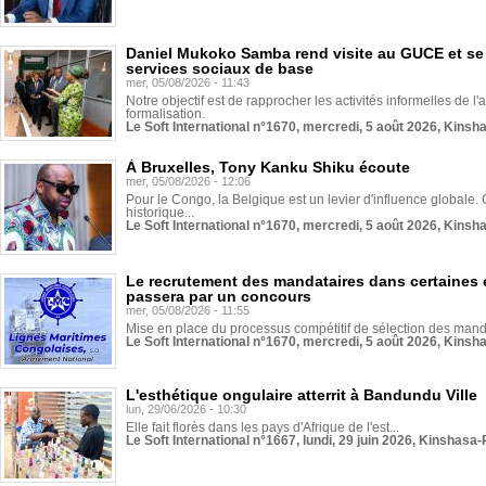
Daniel Mukoko Samba rend visite au GUCE et se
services sociaux de base
mer, 05/08/2026 - 11:43
Notre objectif est de rapprocher les activités informelles de l'
formalisation.
Le Soft International n°1670, mercredi, 5 août 2026, Kinsh
À Bruxelles, Tony Kanku Shiku écoute
mer, 05/08/2026 - 12:06
Pour le Congo, la Belgique est un levier d'influence globale. O
historique...
Le Soft International n°1670, mercredi, 5 août 2026, Kinsh
Le recrutement des mandataires dans certaines 
passera par un concours
mer, 05/08/2026 - 11:55
Mise en place du processus compétitif de sélection des manda
Le Soft International n°1670, mercredi, 5 août 2026, Kinsh
L'esthétique ongulaire atterrit à Bandundu Ville
lun, 29/06/2026 - 10:30
Elle fait florès dans les pays d'Afrique de l'est...
Le Soft International n°1667, lundi, 29 juin 2026, Kinshasa-