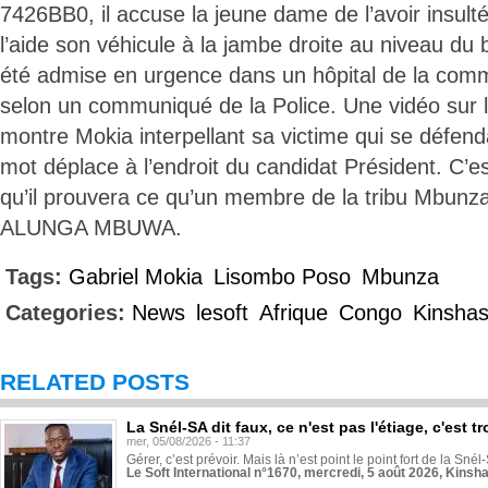
7426BB0, il accuse la jeune dame de l’avoir insulté
l’aide son véhicule à la jambe droite au niveau du 
été admise en urgence dans un hôpital de la co
selon un communiqué de la Police. Une vidéo sur 
montre Mokia interpellant sa victime qui se défend
mot déplace à l’endroit du candidat Président. C’es
qu’il prouvera ce qu’un membre de la tribu Mbunza s
ALUNGA MBUWA.
Tags:
Gabriel Mokia
Lisombo Poso
Mbunza
Categories:
News
lesoft
Afrique
Congo
Kinsha
RELATED POSTS
La Snél-SA dit faux, ce n'est pas l'étiage, c'est
mer, 05/08/2026 - 11:37
Gérer, c’est prévoir. Mais là n’est point le point fort de la Sn
Le Soft International n°1670, mercredi, 5 août 2026, Kinsh