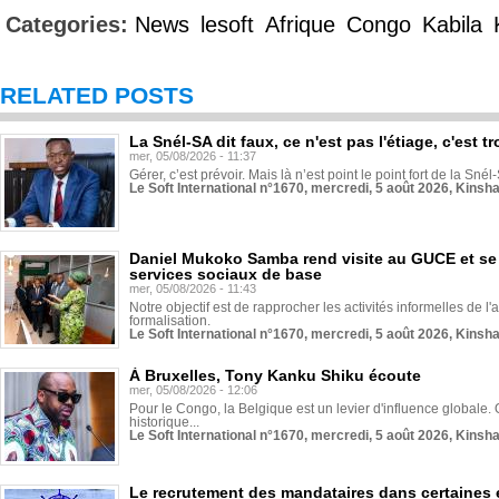
Categories:
News
lesoft
Afrique
Congo
Kabila
RELATED POSTS
La Snél-SA dit faux, ce n'est pas l'étiage, c'est
mer, 05/08/2026 - 11:37
Gérer, c’est prévoir. Mais là n’est point le point fort de la Sn
Le Soft International n°1670, mercredi, 5 août 2026, Kinsh
Daniel Mukoko Samba rend visite au GUCE et se
services sociaux de base
mer, 05/08/2026 - 11:43
Notre objectif est de rapprocher les activités informelles de l'
formalisation.
Le Soft International n°1670, mercredi, 5 août 2026, Kinsh
À Bruxelles, Tony Kanku Shiku écoute
mer, 05/08/2026 - 12:06
Pour le Congo, la Belgique est un levier d'influence globale. O
historique...
Le Soft International n°1670, mercredi, 5 août 2026, Kinsh
Le recrutement des mandataires dans certaines 