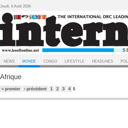
Aller au contenu principal
Jeudi, 6 Août 2026
NEWS
MONDE
CONGO
LIFESTYLE
HEADLINES
POL
ACCUEIL
MONDE
Afrique
Pages
« premier
‹ précédent
1
2
3
4
5