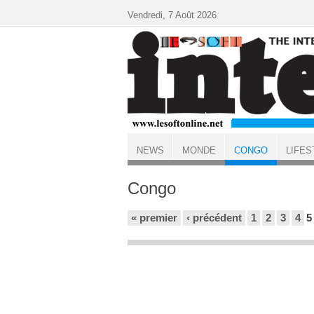
Aller au contenu principal
Vendredi, 7 Août 2026
NEWS
MONDE
CONGO
LIFES
ACCUEIL
Congo
Pages
« premier
‹ précédent
1
2
3
4
5