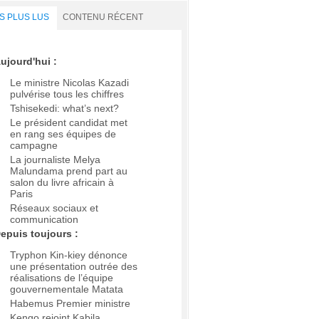
S PLUS LUS
CONTENU RÉCENT
ujourd'hui :
Le ministre Nicolas Kazadi
pulvérise tous les chiffres
Tshisekedi: what’s next?
Le président candidat met
en rang ses équipes de
campagne
La journaliste Melya
Malundama prend part au
salon du livre africain à
Paris
Réseaux sociaux et
communication
epuis toujours :
Tryphon Kin-kiey dénonce
une présentation outrée des
réalisations de l’équipe
gouvernementale Matata
Habemus Premier ministre
Kengo rejoint Kabila