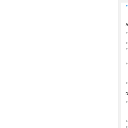
LE
A
D