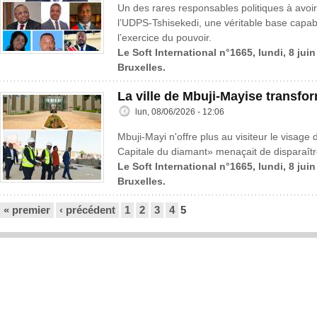
Un des rares responsables politiques à avoir 
l’UDPS-Tshisekedi, une véritable base cap
l’exercice du pouvoir.
Le Soft International n°1665, lundi, 8 jui
Bruxelles.
La ville de Mbuji-Mayise transfo
lun, 08/06/2026 - 12:06
Mbuji-Mayi n'offre plus au visiteur le visage 
Capitale du diamant» menaçait de disparaître
Le Soft International n°1665, lundi, 8 jui
Bruxelles.
Pages
« premier
‹ précédent
1
2
3
4
5