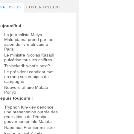
S PLUS LUS
CONTENU RÉCENT
ujourd'hui :
La journaliste Melya
Malundama prend part au
salon du livre africain à
Paris
Le ministre Nicolas Kazadi
pulvérise tous les chiffres
Tshisekedi: what’s next?
Le président candidat met
en rang ses équipes de
campagne
Nouvelle affaire Matata
Ponyo
epuis toujours :
Tryphon Kin-kiey dénonce
une présentation outrée des
réalisations de l’équipe
gouvernementale Matata
Habemus Premier ministre
Kengo rejoint Kabila