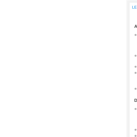
LE
A
D