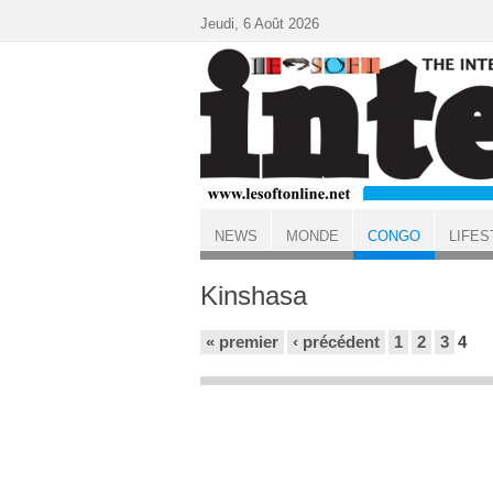
Aller au contenu principal
Jeudi, 6 Août 2026
NEWS
MONDE
CONGO
LIFES
ACCUEIL
CONGO
Kinshasa
Pages
« premier
‹ précédent
1
2
3
4