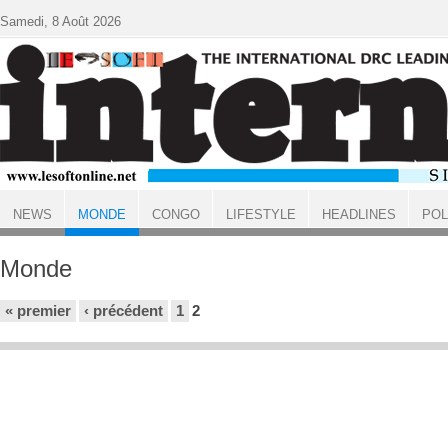
Aller au contenu principal
Samedi, 8 Août 2026
NEWS
MONDE
CONGO
LIFESTYLE
HEADLINES
POL
ACCUEIL
Monde
Pages
« premier
‹ précédent
1
2