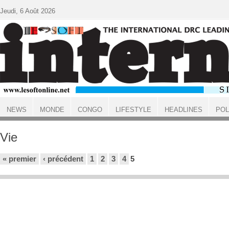
Aller au contenu principal
Jeudi, 6 Août 2026
NEWS
MONDE
CONGO
LIFESTYLE
HEADLINES
POL
ACCUEIL
Vie
Pages
« premier
‹ précédent
1
2
3
4
5