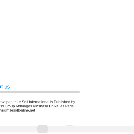
T US
wspaper Le Soft International is Published by
ss Group Afrimages Kinshasa Bruxelles Paris |
right lesoftonline.net