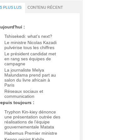
S PLUS LUS
CONTENU RÉCENT
ujourd'hui :
Tshisekedi: what’s next?
Le ministre Nicolas Kazadi
pulvérise tous les chiffres
Le président candidat met
en rang ses équipes de
campagne
La journaliste Melya
Malundama prend part au
salon du livre africain à
Paris
Réseaux sociaux et
communication
epuis toujours :
Tryphon Kin-kiey dénonce
une présentation outrée des
réalisations de l’équipe
gouvernementale Matata
Habemus Premier ministre
Kengo rejoint Kabila