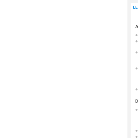
LE
A
D