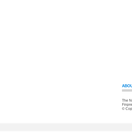
ABOU
The Ne
Finpre
© Copy