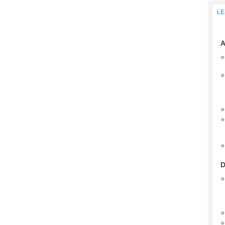
LE
A
D