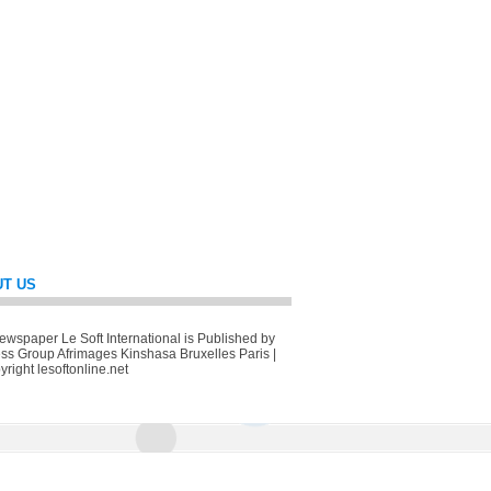
T US
wspaper Le Soft International is Published by
ss Group Afrimages Kinshasa Bruxelles Paris |
right lesoftonline.net