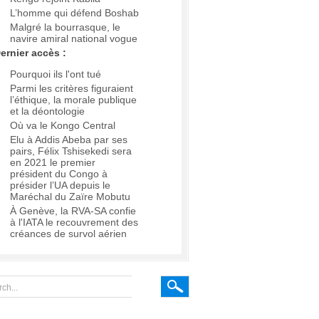
L’homme qui défend Boshab
Malgré la bourrasque, le
navire amiral national vogue
ernier accès :
Pourquoi ils l'ont tué
Parmi les critères figuraient
l’éthique, la morale publique
et la déontologie
Où va le Kongo Central
Elu à Addis Abeba par ses
pairs, Félix Tshisekedi sera
en 2021 le premier
président du Congo à
présider l’UA depuis le
Maréchal du Zaïre Mobutu
À Genève, la RVA-SA confie
à l'IATA le recouvrement des
créances de survol aérien