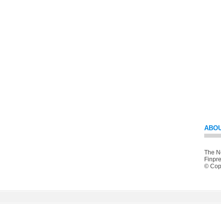
ABOU
The Ne
Finpre
© Copy