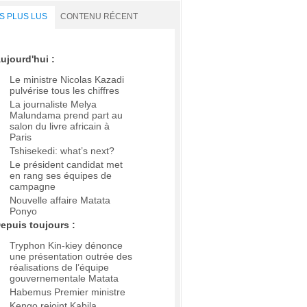
S PLUS LUS
CONTENU RÉCENT
ujourd'hui :
Le ministre Nicolas Kazadi
pulvérise tous les chiffres
La journaliste Melya
Malundama prend part au
salon du livre africain à
Paris
Tshisekedi: what’s next?
Le président candidat met
en rang ses équipes de
campagne
Nouvelle affaire Matata
Ponyo
epuis toujours :
Tryphon Kin-kiey dénonce
une présentation outrée des
réalisations de l’équipe
gouvernementale Matata
Habemus Premier ministre
Kengo rejoint Kabila