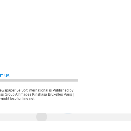
T US
wspaper Le Soft International is Published by
ss Group Afrimages Kinshasa Bruxelles Paris |
right lesoftonline.net