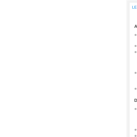
LE
A
D