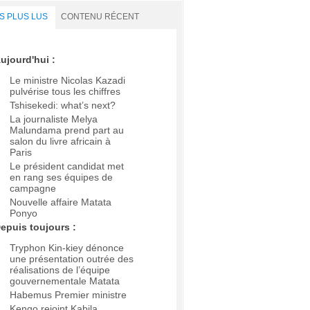
S PLUS LUS
CONTENU RÉCENT
ujourd'hui :
Le ministre Nicolas Kazadi
pulvérise tous les chiffres
Tshisekedi: what’s next?
La journaliste Melya
Malundama prend part au
salon du livre africain à
Paris
Le président candidat met
en rang ses équipes de
campagne
Nouvelle affaire Matata
Ponyo
epuis toujours :
Tryphon Kin-kiey dénonce
une présentation outrée des
réalisations de l’équipe
gouvernementale Matata
Habemus Premier ministre
Kengo rejoint Kabila