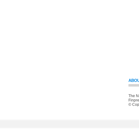
ABOU
The Ne
Finpre
© Copy